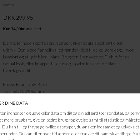
Varenr.
DKK 299,95
Denne ternede skjorte i brun og sort giver et afslappet og tidløst
udtryk. Den bløde flannelkvalitet gør den ideel til de køligere dage, hvor
komfort og stil går hånd i hånd. Brug den åben over en T-shirt for et
casual look, eller knappet til jeans og støvler for et mere klassisk
hverdagsoutfit.
Farve: Brun, Slate Black
Kvalitet: 100% Bomuld
FRAGTFRI LEVERING
VED KØB OVER 500,-
RETURRET
14 DAGES RETURRET