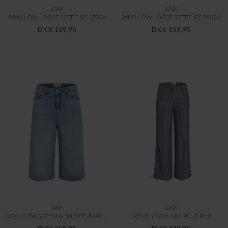
JJXX
JJXX
JXMILLOW LOOSE SS TEE JRS SP326
JXMILLOW LOOSE SS TEE JRS SP326
DKK 159,95
DKK 159,95
JJXX
JJXX
JXSAKAI BAGGY MW SHORTS R480 DNM LN
JXEMILY RAYA MW PANT PNT