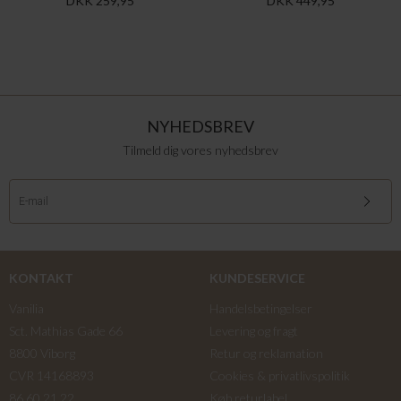
DKK 259,95
DKK 449,95
NYHEDSBREV
Tilmeld dig vores nyhedsbrev
KONTAKT
KUNDESERVICE
Vanilia
Handelsbetingelser
Sct. Mathias Gade 66
Levering og fragt
8800 Viborg
Retur og reklamation
CVR 14168893
Cookies & privatlivspolitik
86 60 21 22
Køb returlabel