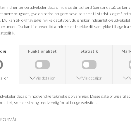
Farve: L655
Kvalitet: 99% Økologisk bomuld, 1% Elastan
FRAGTFRI LEVERING
VED KØB OVER 500,-
RETURRET
14 DAGES RETURRET
KUNDESERVICE
+46 86 60 21 22
ANDRE KØBTE OGSÅ