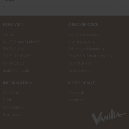
KONTAKT
KUNDESERVICE
Vanilia
Handelsbetingelser
Sct. Mathias Gade 66
Levering og fragt
8800 Viborg
Retur og reklamation
CVR 14168893
Cookies & privatlivspolitik
86 60 21 22
Køb returlabel
mail@vanilia.dk
Køb gavekort
INFORMATION
VI ER SOCIALE
Om Vanilia
Facebook
Butik
instagram
Nyhedsbrev
Kontakt os