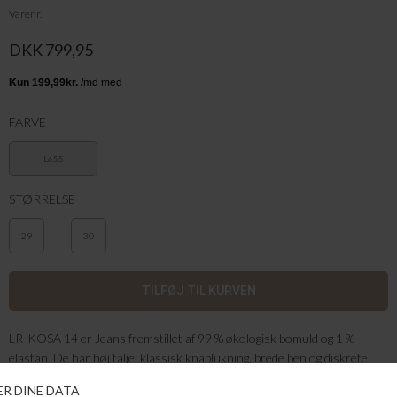
Varenr.
DKK 799,95
FARVE
L655
STØRRELSE
29
30
LR-KOSA 14 er Jeans fremstillet af 99 % økologisk bomuld og 1 %
elastan. De har høj talje, klassisk knaplukning, brede ben og diskrete
syningsdetaljer. Sæt dem sammen med en tætsiddende top eller dine
yndlingssneakers for et nemt look.