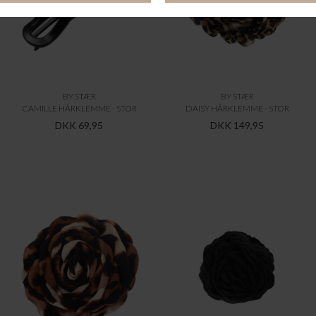
BY STÆR
BY STÆR
CAMILLE HÅRKLEMME - STOR
DAISY HÅRKLEMME - STOR
DKK 69,95
DKK 149,95