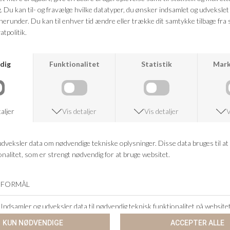
FRAGTFRI LEVERING
VED KØB OVER 500,-
RETURRET
14 DAGES RETURRET
KUNDESERVICE
+46 86 60 21 22
ANDRE KØBTE OGSÅ