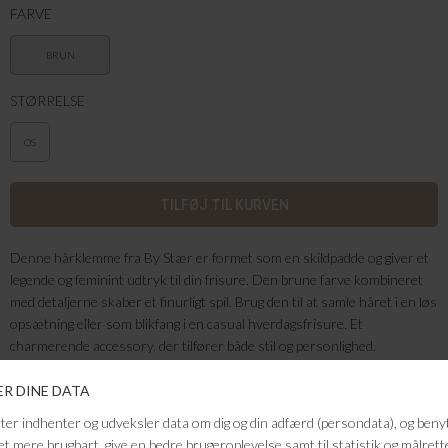
FARVE
BRUN
STØRRELSE
OS
Denne hårklemme fra By Stær er formet som en skildpadde og giver et
legende og feminint udtryk til din frisure. Den brune farve kombineret
med detaljerne skaber et finurligt spil. Brug den til at samle håret i en løs
opsætning eller som blikfang i en casual hverdagsfrisure. Et
charmerende accessory, der tilfører både stil og personlighed.
Farve: Brun
Mål: 11 x 5 cm