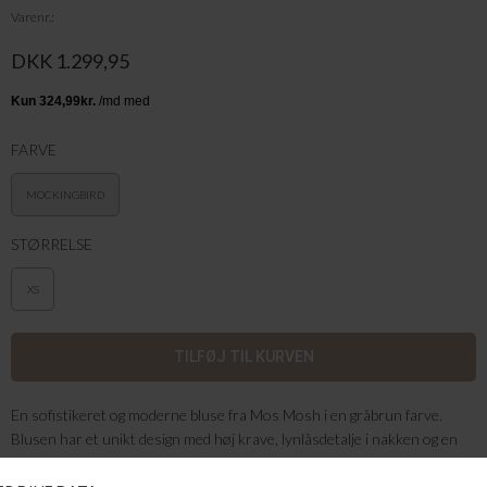
Varenr.
DKK 1.299,95
FARVE
MOCKINGBIRD
STØRRELSE
XS
En sofistikeret og moderne bluse fra Mos Mosh i en gråbrun farve.
Blusen har et unikt design med høj krave, lynlåsdetalje i nakken og en
dyb V-udskæring foran, der skaber et cool og edgy look. Pasformen er
løs med let markeret talje, hvilket giver både komfort og et flatterende