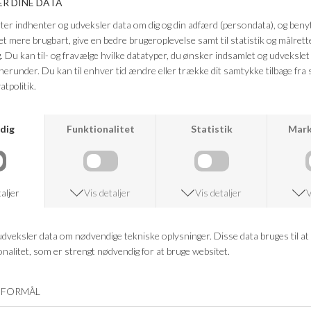
udtryk.
Farve: Mockingbird
Kvalitet: 63% Polyester, 33% Nylon, 4% Elastan, 97% Polyester
FRAGTFRI LEVERING
VED KØB OVER 500,-
RETURRET
14 DAGES RETURRET
KUNDESERVICE
+46 86 60 21 22
ANDRE KØBTE OGSÅ