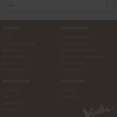
KONTAKT
KUNDESERVICE
Vanilia
Handelsbetingelser
Sct. Mathias Gade 66
Levering og fragt
8800 Viborg
Retur og reklamation
CVR 14168893
Cookies & privatlivspolitik
86 60 21 22
Køb returlabel
mail@vanilia.dk
Køb gavekort
INFORMATION
VI ER SOCIALE
Om Vanilia
Facebook
Butik
instagram
Nyhedsbrev
Kontakt os