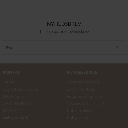
NYHEDSBREV
Tilmeld dig vores nyhedsbrev
KONTAKT
KUNDESERVICE
Vanilia
Handelsbetingelser
Sct. Mathias Gade 66
Levering og fragt
8800 Viborg
Retur og reklamation
CVR 14168893
Cookies & privatlivspolitik
86 60 21 22
Køb returlabel
mail@vanilia.dk
Køb gavekort