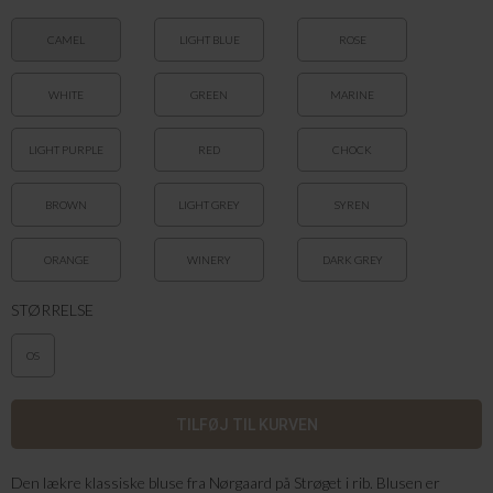
CAMEL
LIGHT BLUE
ROSE
WHITE
GREEN
MARINE
LIGHT PURPLE
RED
CHOCK
BROWN
LIGHT GREY
SYREN
ORANGE
WINERY
DARK GREY
STØRRELSE
OS
Den lækre klassiske bluse fra Nørgaard på Strøget i rib. Blusen er