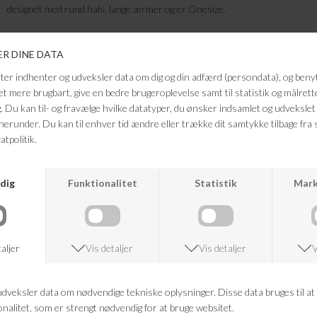
designet med rund hals, lange ærmer og er Onesize.
Kvalitet: 100% BCI Bomuld
Farve: Camel
Vaskeanvisning: Finvask 40 grader
Må ikke tørretromles.
For at bevare længden - skal du rive i den lige efter du har vasket den.
Mål fra skulder til bund: 68cm
FRAGTFRI LEVERING
VED KØB OVER 500,-
RETURRET
14 DAGES RETURRET
KUNDESERVICE
+46 86 60 21 22