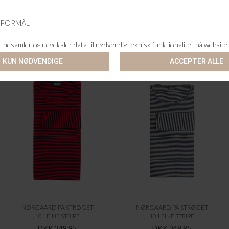
ANDRE KØBTE OGSÅ
NØRGAARD PÅ STRØGET
NØRGAARD PÅ STRØGET
101 FINE STRIPE
101 FINE STRIPE
DKK 349,95
DKK 349,95