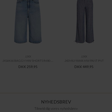
JJXX
JJXX
JXSAKAI BAGGY MW SHORTS R480 DNM LN
JXEMILY RAYA MW PANT PNT
DKK 259,95
DKK 449,95
NYHEDSBREV
Tilmeld dig vores nyhedsbrev