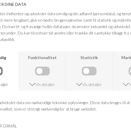
edgy udtryk. Et par moderne jeans, der kombinerer komfort og street-
inspireret stil.
Farve: Light Blue Denim
Kvalitet: 80% Bomuld, 20% Genanvendt bomuld
FRAGTFRI LEVERING
VED KØB OVER 500,-
RETURRET
14 DAGES RETURRET
KUNDESERVICE
+46 86 60 21 22
ANDRE KØBTE OGSÅ