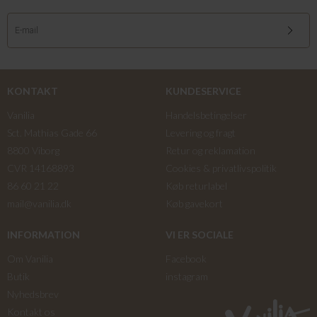
KONTAKT
KUNDESERVICE
Vanilia
Handelsbetingelser
Sct. Mathias Gade 66
Levering og fragt
8800 Viborg
Retur og reklamation
CVR 14168893
Cookies & privatlivspolitik
86 60 21 22
Køb returlabel
mail@vanilia.dk
Køb gavekort
INFORMATION
VI ER SOCIALE
Om Vanilia
Facebook
Butik
instagram
Nyhedsbrev
Kontakt os