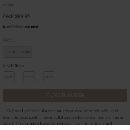
Varenr.
DKK 399,95
FARVE
LIGHT BLUE DENIM
STØRRELSE
25/32
26/32
28/32
JJXX jeans i lyseblå denim er et musthave med sit trendy wide leg fit.
Den højtaljede pasform giver et flatterende look og gør dem nemme at
style til både cropped toppe og oversized skjorter. Perfekte med
sneakers til et afslappet hverdagsoutfit eller med støvler for et mere