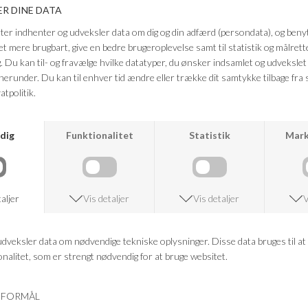
mere edgy vibe. Et par fashion-forward jeans, der sætter et statement i
garderoben.
Farve: Dark Blue Denim
Kvalitet: 80% Bomuld, 20% Genanvendt bomuld
FRAGTFRI LEVERING
VED KØB OVER 500,-
RETURRET
14 DAGES RETURRET
KUNDESERVICE
+46 86 60 21 22
ANDRE KØBTE OGSÅ