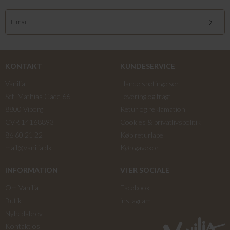
KONTAKT
KUNDESERVICE
Vanilia
Handelsbetingelser
Sct. Mathias Gade 66
Levering og fragt
8800 Viborg
Retur og reklamation
CVR 14168893
Cookies & privatlivspolitik
86 60 21 22
Køb returlabel
mail@vanilia.dk
Køb gavekort
INFORMATION
VI ER SOCIALE
Om Vanilia
Facebook
Butik
instagram
Nyhedsbrev
Kontakt os