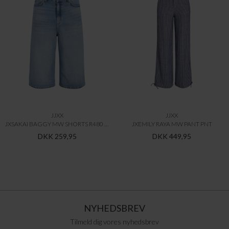
JJXX
JJXX
JXSAKAI BAGGY MW SHORTS R480 DNM LN
JXEMILY RAYA MW PANT PNT
DKK 259,95
DKK 449,95
NYHEDSBREV
Tilmeld dig vores nyhedsbrev