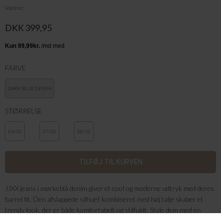
Varenr.
DKK 399,95
FARVE
DARK BLUE DENIM
STØRRELSE
24/32
27/32
28/32
JJXX jeans i mørkeblå denim giver et cool og moderne udtryk med deres
barrel fit. Den afslappede silhuet kombineret med høj talje skaber et
trendy look, der er både komfortabelt og stilfuldt. Style dem med en
enkel t-shirt og sneakers til hverdagen eller med støvler og blazer for en