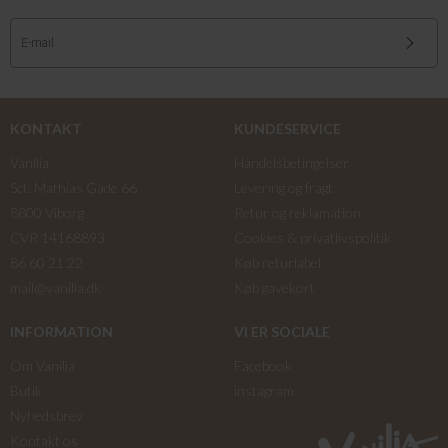
KONTAKT
KUNDESERVICE
Vanilia
Handelsbetingelser
Sct. Mathias Gade 66
Levering og fragt
8800 Viborg
Retur og reklamation
CVR 14168893
Cookies & privatlivspolitik
86 60 21 22
Køb returlabel
mail@vanilia.dk
Køb gavekort
INFORMATION
VI ER SOCIALE
Om Vanilia
Facebook
Butik
instagram
Nyhedsbrev
Kontakt os