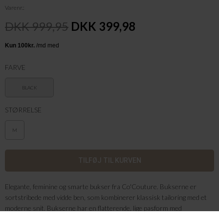
Varenr.
DKK 999,95
DKK 399,98
FARVE
BLACK
STØRRELSE
M
Elegante, feminine og smarte bukser fra Co'Couture. Bukserne er
sortstribede med vidde ben, som kombinerer klassisk tailoring med et
moderne snit. Bukserne har en flatterende, lige pasform med
pressefolder, der giver et stilrent udtryk. De er designet med