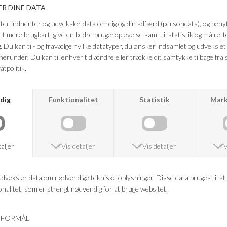
bæltestropper, sidelommer og en komfortabel lukning, som gør dem
både praktiske og sofistikerede.
Farve: Black
Kvalitet: 64% polyester, 34% viskose, 2% elastan
FRAGTFRI LEVERING
VED KØB OVER 500,-
RETURRET
14 DAGES RETURRET
KUNDESERVICE
+46 86 60 21 22
ANDRE KØBTE OGSÅ