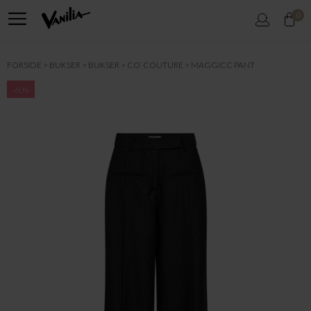
0
FORSIDE
BUKSER
BUKSER
CO`COUTURE
MAGGICC PANT
-60%