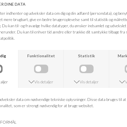
dem både praktiske og stilfulde. Brug dem med en enkel skjorte eller en
tætsiddende top for et chic outfit, der fungerer til både hverdag og fest.
Farve: Militery olive
Kvalitet: 95% Polyester, 5% Elastan
FRAGTFRI LEVERING
VED KØB OVER 500,-
RETURRET
14 DAGES RETURRET
KUNDESERVICE
+46 86 60 21 22
ANDRE KØBTE OGSÅ