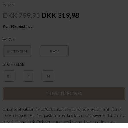
Varenr.
DKK 799,95
DKK 319,98
FARVE
MILITERY OLIVE
BLACK
STØRRELSE
XS
S
M
Super cool bukser fra Co'Couture, der giver et cool og feminint udtryk.
De er designet i en bred pasform med læg foran, som giver et flot fald og
et sofistikeret look. Detaljerne med eyelet-snøringer ved linningen
tilfører et moderne twist, mens bæltestropper og klassisk lukning gør