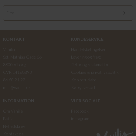
KONTAKT
KUNDESERVICE
Vanilia
Handelsbetingelser
Sct. Mathias Gade 66
Levering og fragt
8800 Viborg
Retur og reklamation
CVR 14168893
Cookies & privatlivspolitik
86 60 21 22
Køb returlabel
mail@vanilia.dk
Køb gavekort
INFORMATION
VI ER SOCIALE
Om Vanilia
Facebook
Butik
instagram
Nyhedsbrev
Kontakt os