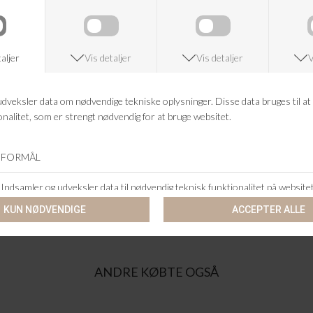
over tid. De elastiske paneler og dobbelte pull-tabs gør den nem at tage
af og på – helt uden snørebånd.
Farve: Black
FRAGTFRI LEVERING
VED KØB OVER 500,-
RETURRET
14 DAGES RETURRET
KUNDESERVICE
+46 86 60 21 22
ANDRE KØBTE OGSÅ