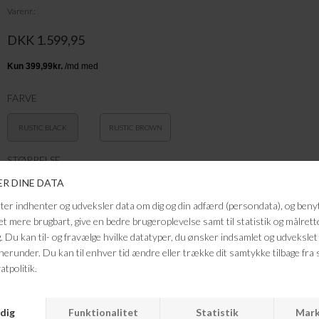
Varenr.
DKK 1.599,95
FARVE
RUSTIC BLACK
RUSTIC BROWN
STØRRELSE
36
37
37.5
38
Tidløs og slidstærk støvle fra Blundstone, designet til både komfort og
holdbarhed. Med sit ikoniske Chelsea-look og robuste konstruktion er
den perfekt til både byliv og outdoor-eventyr. Fremstillet i premium
olieret læder med et rustikt brun finish, udvikler støvlen en smuk patina