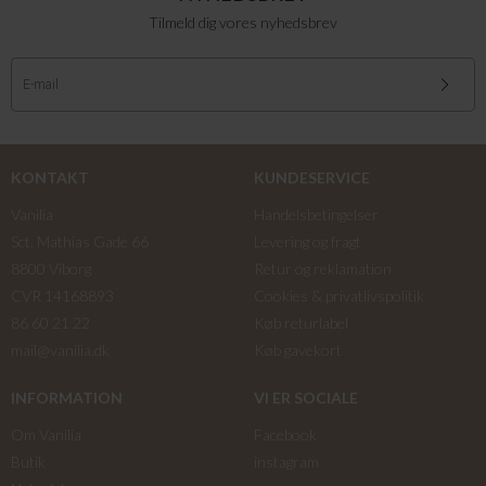
Tilmeld dig vores nyhedsbrev
KONTAKT
KUNDESERVICE
Vanilia
Handelsbetingelser
Sct. Mathias Gade 66
Levering og fragt
8800 Viborg
Retur og reklamation
CVR 14168893
Cookies & privatlivspolitik
86 60 21 22
Køb returlabel
mail@vanilia.dk
Køb gavekort
INFORMATION
VI ER SOCIALE
Om Vanilia
Facebook
Butik
instagram