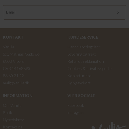
KONTAKT
KUNDESERVICE
Vanilia
Handelsbetingelser
Sct. Mathias Gade 66
Levering og fragt
8800 Viborg
Retur og reklamation
CVR 14168893
Cookies & privatlivspolitik
86 60 21 22
Køb returlabel
mail@vanilia.dk
Køb gavekort
INFORMATION
VI ER SOCIALE
Om Vanilia
Facebook
Butik
instagram
Nyhedsbrev
Kontakt os