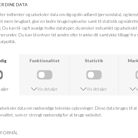
giver et flatterende fit og ekstra støtte. Diskret lala Berlin-logo foran
fuldender det stilrene look.
Farve: Grå
Kvalitet: 93% Viskose, 7% Elastan
FRAGTFRI LEVERING
VED KØB OVER 500,-
RETURRET
14 DAGES RETURRET
KUNDESERVICE
+46 86 60 21 22
ANDRE KØBTE OGSÅ