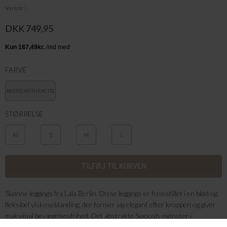
Varenr.
DKK 749,95
FARVE
BLEND ANTHRACITE
STØRRELSE
XS
S
M
L
Skønne leggings fra Lala Berlin. Disse leggings er fremstillet i en blød og
fleksibel viskoseblanding, der former sig elegant efter kroppen og giver
maksimal bevægelsesfrihed. Det abstrakte Swoosh-mønster i
antracitgrå og sort tilføjer et edgy og moderne twist, mens den høje talje