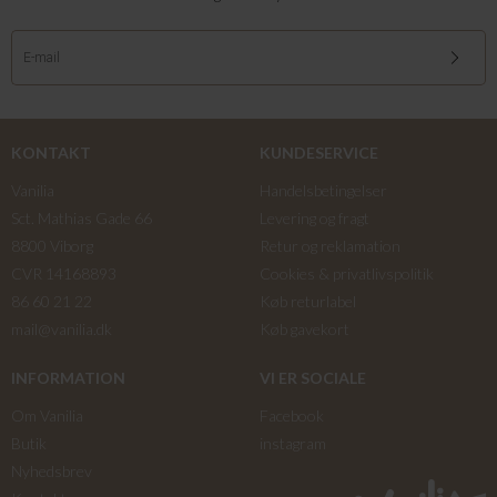
KONTAKT
KUNDESERVICE
Vanilia
Handelsbetingelser
Sct. Mathias Gade 66
Levering og fragt
8800 Viborg
Retur og reklamation
CVR 14168893
Cookies & privatlivspolitik
86 60 21 22
Køb returlabel
mail@vanilia.dk
Køb gavekort
INFORMATION
VI ER SOCIALE
Om Vanilia
Facebook
Butik
instagram
Nyhedsbrev