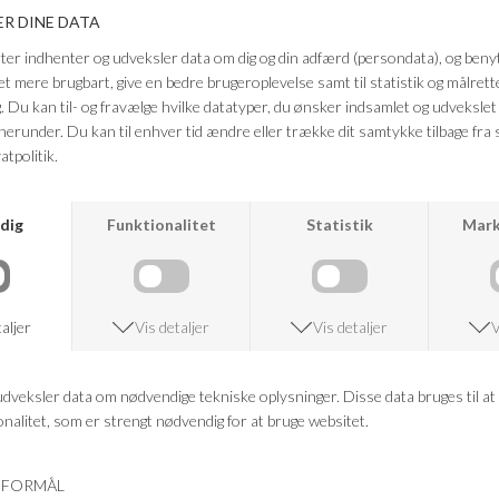
Farve: Burnt Chedar
Kvalitet:
Overdel: Ruskind (behandlet for vandafvisning)
Foring: UGGplush™ (80% uld, 20% lyocell)
Indersål: Blød og varmende
Ydersål: Treadlite by UGG™ – let og støddæmpende
FRAGTFRI LEVERING
VED KØB OVER 500,-
RETURRET
14 DAGES RETURRET
KUNDESERVICE
+46 86 60 21 22
ANDRE KØBTE OGSÅ