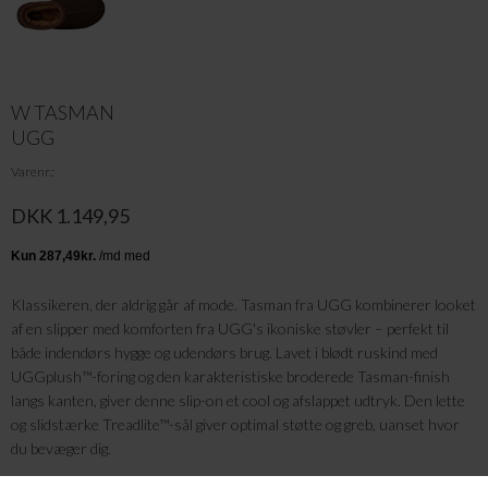
W TASMAN
UGG
Varenr.
DKK 1.149,95
Klassikeren, der aldrig går af mode. Tasman fra UGG kombinerer looket
af en slipper med komforten fra UGG's ikoniske støvler – perfekt til
både indendørs hygge og udendørs brug. Lavet i blødt ruskind med
UGGplush™-foring og den karakteristiske broderede Tasman-finish
langs kanten, giver denne slip-on et cool og afslappet udtryk. Den lette
og slidstærke Treadlite™-sål giver optimal støtte og greb, uanset hvor
du bevæger dig.