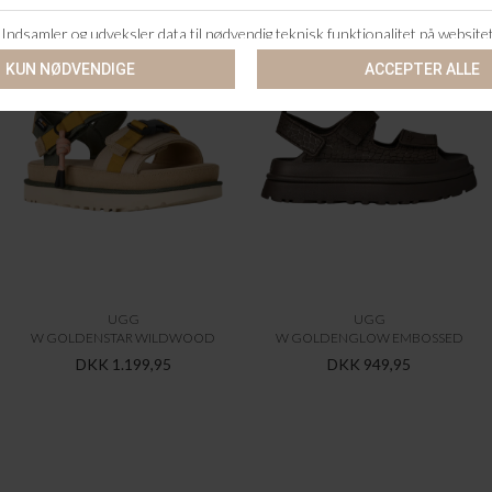
UGG
UGG
W GOLDENSTAR WILDWOOD
W GOLDENGLOW EMBOSSED
DKK 1.199,95
DKK 949,95