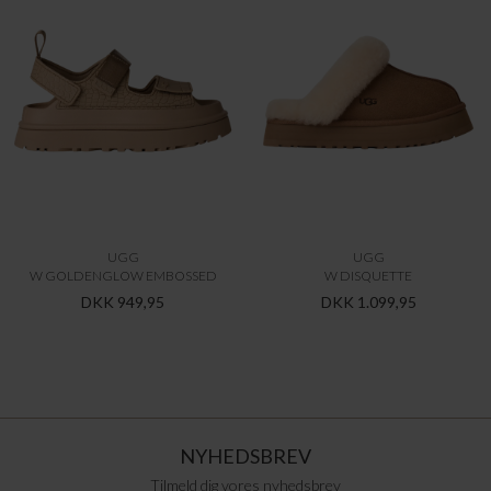
UGG
UGG
W GOLDENGLOW EMBOSSED
W DISQUETTE
DKK 949,95
DKK 1.099,95
NYHEDSBREV
Tilmeld dig vores nyhedsbrev