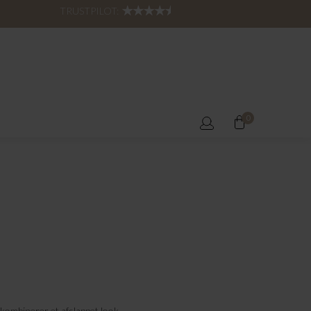
TRUSTPILOT:
0
kombinerer et afslappet look