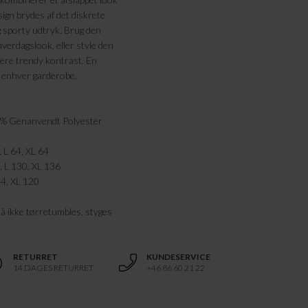
ign brydes af det diskrete
g sporty udtryk. Brug den
hverdagslook, eller style den
mere trendy kontrast. En
i enhver garderobe.
0% Genanvendt Polyester
, L 64, XL 64
, L 130, XL 136
14, XL 120
å ikke tørretumbles, styges
RETURRET
KUNDESERVICE
14 DAGES RETURRET
+46 86 60 21 22