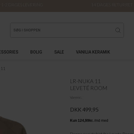
1-2 DAGES LEVERING
14 DAGES RETURRET
ESSORIES
BOLIG
SALE
VANILIA KERAMIK
 11
LR-NUKA 11
LEVETÉ ROOM
Varenr.
DKK 499,95
Denne sweatshirt fra Levete Room 