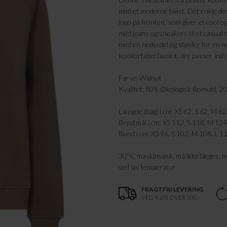
med et moderne twist. Det enkle des
logo på fronten, som giver et cool o
med jeans og sneakers til et casual 
med en nederdel og støvler for en 
komfortabel favorit, der passer ind 
Farve: Walnut
Kvalitet: 80% Økologisk Bomuld, 2
Længde (bag) i cm: XS 62, S 62, M 62
Brystmål i cm: XS 112, S 118, M 124
Bund i cm: XS 96, S 102, M 108, L 1
30°C maskinvask, må ikke bleges, m
ved lav temperatur
FRAGTFRI LEVERING
VED KØB OVER 500,-