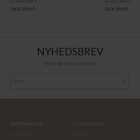
LR-PALOMA 1
LR-PALOMA 1
DKK 299,95
DKK 299,95
NYHEDSBREV
Tilmeld dig vores nyhedsbrev
INFORMATION
VI ER SOCIALE
Om Vanilia
Facebook