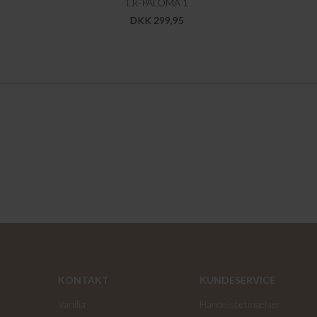
LR-PALOMA 1
DKK 299,95
KONTAKT
KUNDESERVICE
Vanilia
Handelsbetingelser