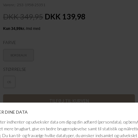
Varenr.
253-1958-25351
DKK 349,95
DKK 139,98
FARVE
BORDEAUX
STØRRELSE
OS
FRAGTFRI LEVERING
VED KØB OVER 500,-