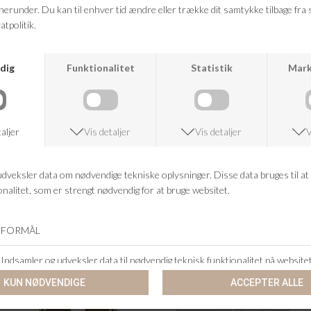
RETURRET
14 DAGES RETURRET
KUNDESERVICE
+46 86 60 21 22
ANDRE KØBTE OGSÅ