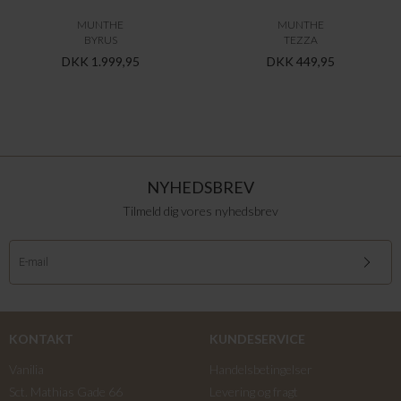
MUNTHE
MUNTHE
BYRUS
TEZZA
DKK 1.999,95
DKK 449,95
NYHEDSBREV
Tilmeld dig vores nyhedsbrev
KONTAKT
KUNDESERVICE
Vanilia
Handelsbetingelser
Sct. Mathias Gade 66
Levering og fragt