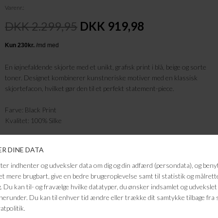
Varenr.
DKK 2.299,95
DKK 919,98
En iøjnefaldende skjorte med et unikt, grafisk print i blå, beige og sorte
toner. Designet kombinerer kunstneriske motiver med en klassisk
skjortefacon, hvilket gør den til et perfekt statement-piece.
Farve: Black Print
Kvalitet: 100% Silke
FRAGTFRI LEVERING
VED KØB OVER 500,-
RETURRET
14 DAGES RETURRET
KUNDESERVICE
+46 86 60 21 22