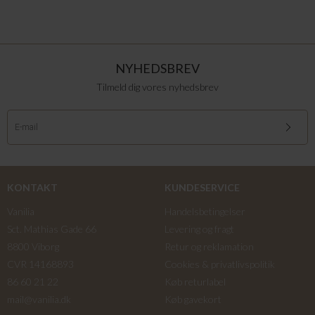
NYHEDSBREV
Tilmeld dig vores nyhedsbrev
KONTAKT
KUNDESERVICE
Vanilia
Handelsbetingelser
Sct. Mathias Gade 66
Levering og fragt
8800 Viborg
Retur og reklamation
CVR 14168893
Cookies & privatlivspolitik
86 60 21 22
Køb returlabel
mail@vanilia.dk
Køb gavekort