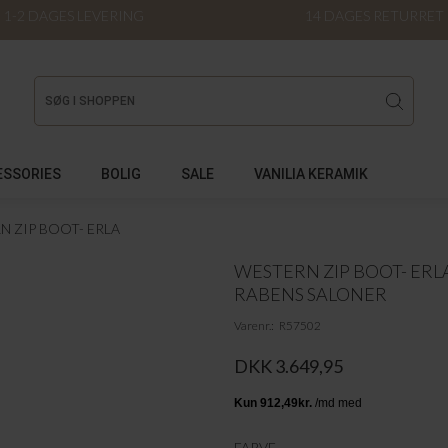
1-2 DAGES LEVERING
14 DAGES RETURRET
ESSORIES
BOLIG
SALE
VANILIA KERAMIK
N ZIP BOOT- ERLA
WESTERN ZIP BOOT- ERL
RABENS SALONER
Varenr.
R57502
DKK 3.649,95
FARVE