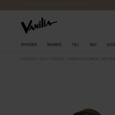
GRATIS FRAGT OVER 499,- / ELLERS 35,-
NYHEDER
BRANDS
TØJ
SKO
ACC
FORSIDE
SKO
STØVLE
RABENS SALONER
WESTER