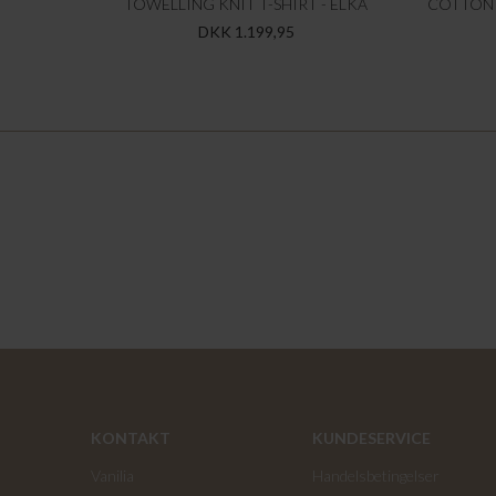
TOWELLING KNIT T-SHIRT - ELKA
COTTON 
DKK 1.199,95
KONTAKT
KUNDESERVICE
Vanilia
Handelsbetingelser