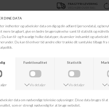
FRAGTFRI LEVERING
VED KØB OVER 500,-
ANDRE KØBTE OGSÅ