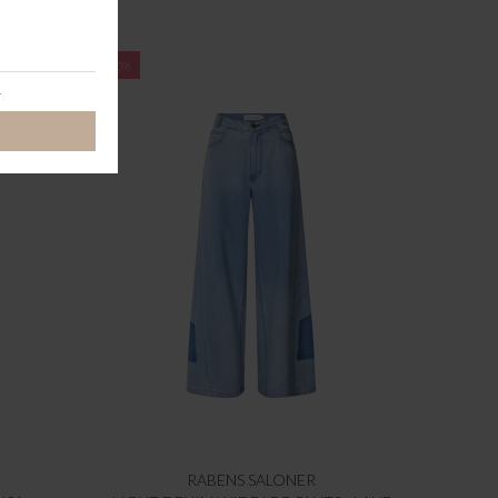
-60%
RABENS SALONER