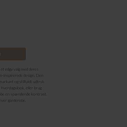
 et edgy valg med deres
rn-inspirerede design. Den
arkant og stilfuldt udtryk.
t hverdagslook, eller brug
abe en spændende kontrast.
enhver garderobe.