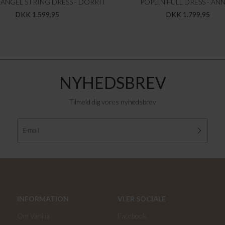
ANGEL STRING DRESS - DORRIT
POPLIN FULL DRESS - ANN
DKK 1.599,95
DKK 1.799,95
NYHEDSBREV
Tilmeld dig vores nyhedsbrev
INFORMATION
VI ER SOCIALE
Om Vanilia
Facebook