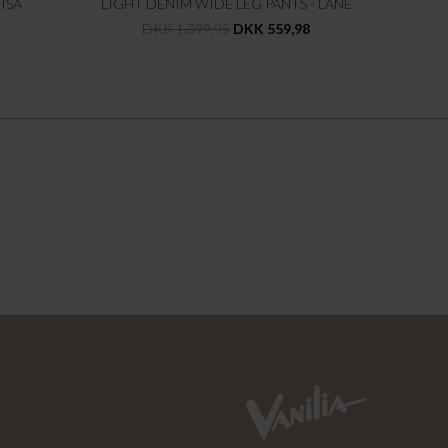
ISA
LIGHT DENIM WIDE LEG PANTS - LANE
DKK 1.399,95
DKK 559,98