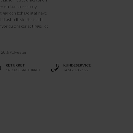
øjer en kunstnerisk og
tet gør den behagelig at have
tidløst udtryk. Perfekt til
vor du ønsker at tilføje lidt
, 20% Polyester
RETURRET
KUNDESERVICE
14 DAGES RETURRET
+46 86 60 21 22