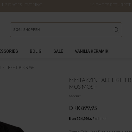
1-2 DAGES LEVERING
14 DAGES RETURRET
ESSORIES
BOLIG
SALE
VANILIA KERAMIK
LE LIGHT BLOUSE
MMTAZZIN TALE LIGHT 
MOS MOSH
Varenr.
DKK 899,95
Tazzin Tale Light Blouse er en elega