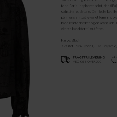
tone Paris-inspireret print, der tilf
sofistikeret detalje. Den lette kvali
på, mens snittet giver et feminint og 
både kontorlooket og en aften ude, h
ekstra karakter til outfittet.
Farve: Black
Kvalitet: 70% Lyocell, 30% Polyamid
FRAGTFRI LEVERING
VED KØB OVER 500,-