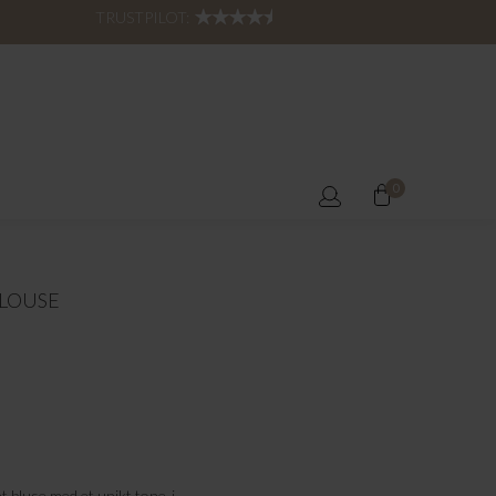
TRUSTPILOT:
0
BLOUSE
nt bluse med et unikt tone-i-