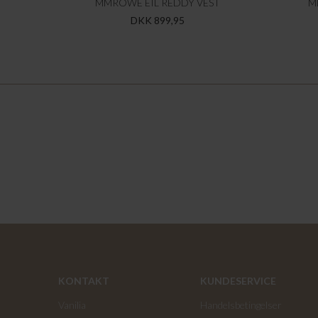
MMROWE EIL REDDY VEST
M
DKK 899,95
KONTAKT
KUNDESERVICE
Vanilia
Handelsbetingelser