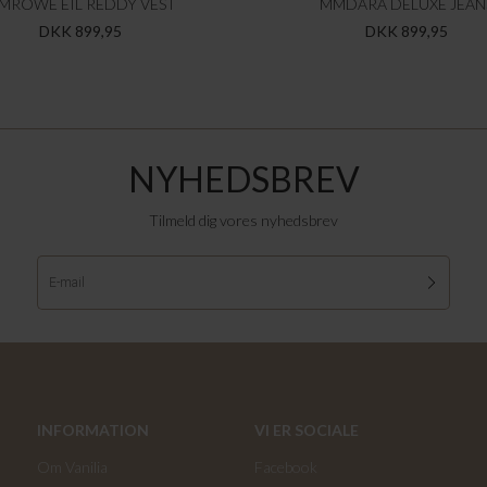
MROWE EIL REDDY VEST
MMDARA DELUXE JEAN
DKK 899,95
DKK 899,95
NYHEDSBREV
Tilmeld dig vores nyhedsbrev
INFORMATION
VI ER SOCIALE
Om Vanilia
Facebook