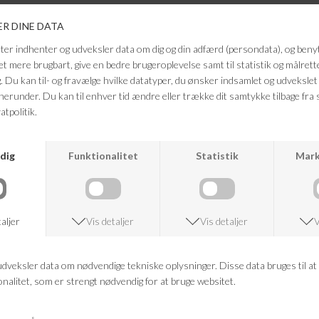
Farve: Dark Moss
Kvalitet: 55% Hør, 45% Viskose
Mål:
Brystmål i cm: XS 102, S 108, M 114, L 121, XL 129
Bund i cm: XS 116, S 122, M 128, L 135, XL 143
Længde (bag) i cm: XS 118, S 118, M 118, L 122, XL 122
FRAGTFRI LEVERING
VED KØB OVER 500,-
RETURRET
14 DAGES RETURRET
KUNDESERVICE
+46 86 60 21 22