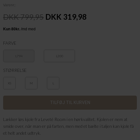
Varenr.
DKK 799,95
DKK 319,98
FARVE
L794
L200
STØRRELSE
XS
M
L
Lækker løs kjole fra Leveté Room i en hørkvalitet. Kjolen er nem at
smide over, når man er på farten, men med et bælte i taljen kan kjole få
et helt andet udtryk.