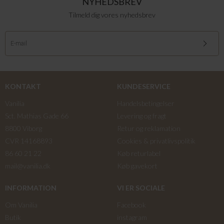
NYHEDSBREV
Tilmeld dig vores nyhedsbrev
KONTAKT
KUNDESERVICE
Vanilia
Handelsbetingelser
Sct. Mathias Gade 66
Levering og fragt
8800 Viborg
Retur og reklamation
CVR 14168893
Cookies & privatlivspolitik
86 60 21 22
Køb returlabel
mail@vanilia.dk
Køb gavekort
INFORMATION
VI ER SOCIALE
Om Vanilia
Facebook
Butik
instagram