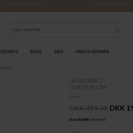
1-2 DAGES LEVERING
14 DAGES RETURRET
ESSORIES
BOLIG
SALE
VANILIA KERAMIK
UREN 2
LR-LAUREN 2
LEVETÉ ROOM
Varenr.
DKK 499,95
DKK 1
FARVE