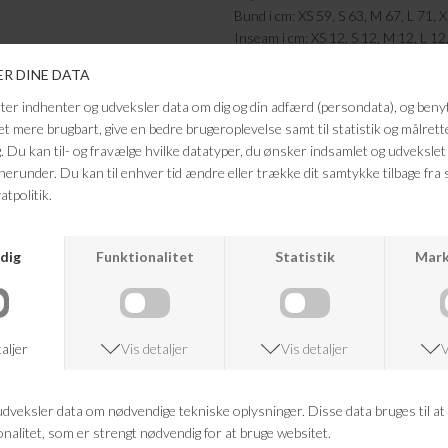
Bund i cm: XS 59, S 63, M 67, L 71, 
Inseam i cm: XS 12, S 12, M 12, L 12
FRAGTFRI LEVERING
VED KØB OVER 500,-
ANDRE KØBTE OGSÅ