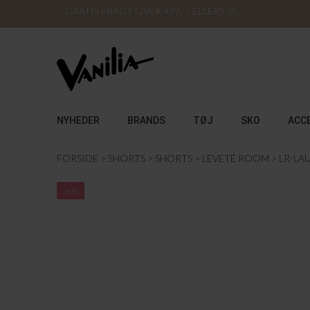
GRATIS FRAGT OVER 499,- / ELLERS 35,-
NYHEDER
BRANDS
TØJ
SKO
ACC
FORSIDE
SHORTS
SHORTS
LEVETÉ ROOM
LR-LA
-60%