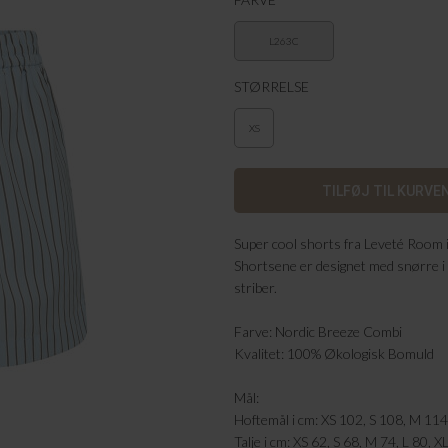
L263C
STØRRELSE
XS
Super cool shorts fra Leveté Room i
Shortsene er designet med snørre i 
striber.
Farve: Nordic Breeze Combi
Kvalitet: 100% Økologisk Bomuld
Mål:
Hoftemål i cm: XS 102, S 108, M 114
Talje i cm: XS 62, S 68, M 74, L 80, X