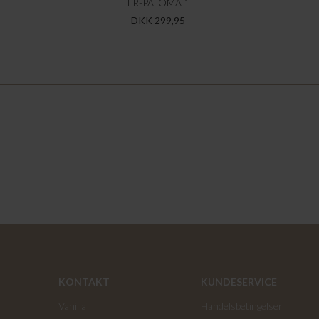
LR-PALOMA 1
DKK 299,95
KONTAKT
KUNDESERVICE
Vanilia
Handelsbetingelser