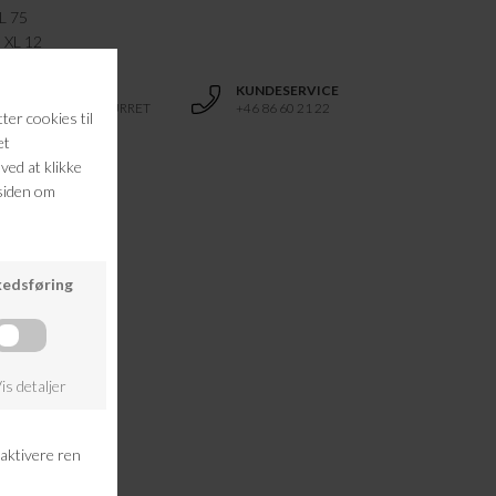
XL 75
, XL 12
RETURRET
KUNDESERVICE
14 DAGES RETURRET
+46 86 60 21 22