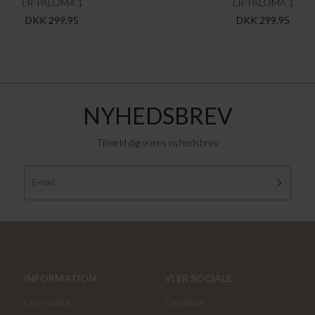
LR-PALOMA 1
LR-PALOMA 1
DKK 299,95
DKK 299,95
NYHEDSBREV
Tilmeld dig vores nyhedsbrev
INFORMATION
VI ER SOCIALE
Om Vanilia
Facebook