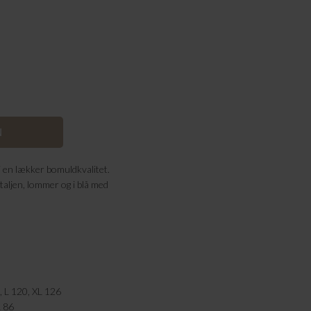
 en lækker bomuldkvalitet.
taljen, lommer og i blå med
, L 120, XL 126
L 86