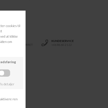
, L 69, XL 69
100, XL 106
 XL 108
RETURRET
KUNDESERVICE
14 DAGES RETURRET
+46 86 60 21 22