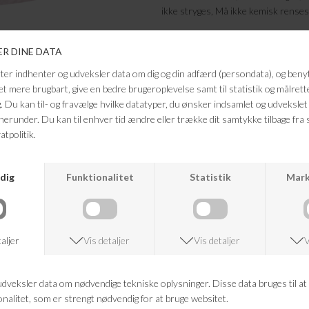
ikke stryges, Må ikke kemisk renses
Længde (bag) i cm: XS 65, S 65, M 65
Brystmål i cm: XS 82, S 88, M 94, L 
Bund i cm: XS 84, S 90, M 96, L 102,
FRAGTFRI LEVERING
VED KØB OVER 500,-
ANDRE KØBTE OGSÅ