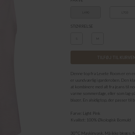
L490
L703
STØRRELSE
S
M
Denne top fra Levete Room er en enk
er uundværlig i garderoben. Den kl
at kombinere med alt fra jeans til n
varme sommerdage, eller som lag-på-
blazer. En alsidig top, der passer ti
Farve: Light Pink
Kvalitet: 100% Økologisk Bomuld
30°C Maskinvask, Må ikke bleges, 