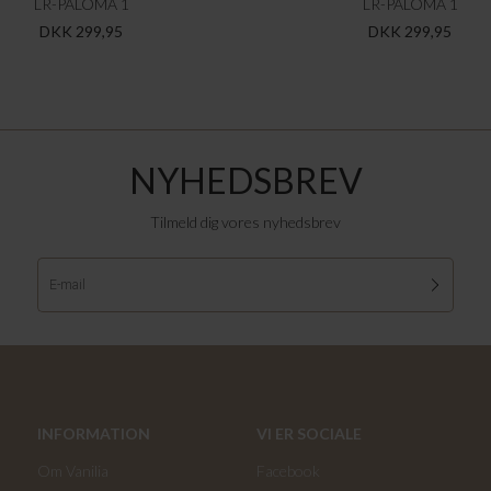
LR-PALOMA 1
LR-PALOMA 1
DKK 299,95
DKK 299,95
NYHEDSBREV
Tilmeld dig vores nyhedsbrev
INFORMATION
VI ER SOCIALE
Om Vanilia
Facebook