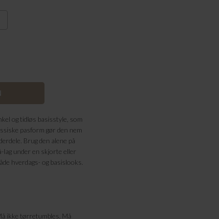
el og tidløs basisstyle, som
assiske pasform gør den nem
ederdele. Brug den alene på
lag under en skjorte eller
l både hverdags- og basislooks.
Må ikke tørretumbles, Må