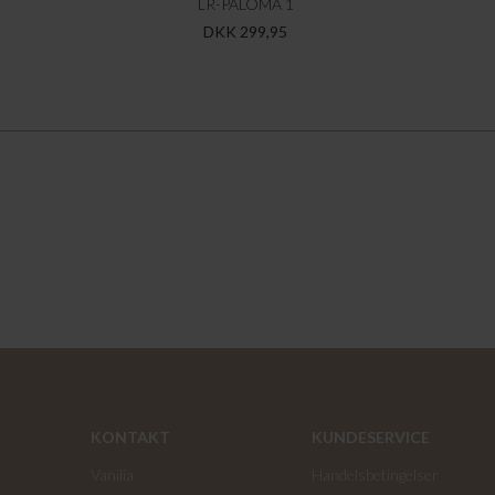
LR-PALOMA 1
DKK 299,95
KONTAKT
KUNDESERVICE
Vanilia
Handelsbetingelser