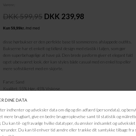
Varenr.
DKK 599,95
DKK 239,98
disse hørbukser er den perfekte base til sommerens afslappede outfits.
Bukserne har et enkelt og tidløst design med elastik i taljen, som gør
dem superbehagelige at have på. Den brede pasform giver et elegant fald
og et ubesværet look, der kan styles både casual med en enkel top eller
mere sofistikeret med en skjorte.
Farve: Sand
Kvalitet: 55% Hør, 45% Viskose
FRAGTFRI LEVERING
VED KØB OVER 500,-
RETURRET
14 DAGES RETURRET