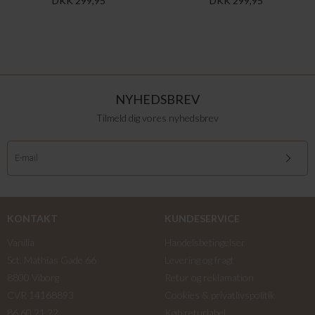
DKK 299,95
DKK 299,95
NYHEDSBREV
Tilmeld dig vores nyhedsbrev
KONTAKT
KUNDESERVICE
Vanilia
Handelsbetingelser
Sct. Mathias Gade 66
Levering og fragt
8800 Viborg
Retur og reklamation
CVR 14168893
Cookies & privatlivspolitik
86 60 21 22
Køb returlabel