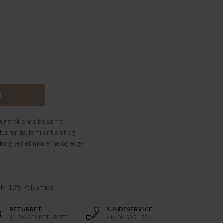
jnefaldende bluse fra
tterende, feminint snit og
 der giver et moderne og edgy
 TM 18% Polyamide
RETURRET
KUNDESERVICE
14 DAGES RETURRET
+46 86 60 21 22