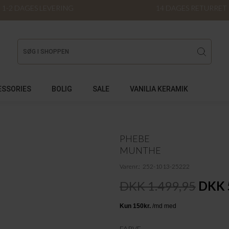
1-2 DAGES LEVERING
14 DAGES RETURRET
ESSORIES
BOLIG
SALE
VANILIA KERAMIK
PHEBE
MUNTHE
Varenr.
252-1013-25222
DKK 1.499,95
DKK 
FARVE