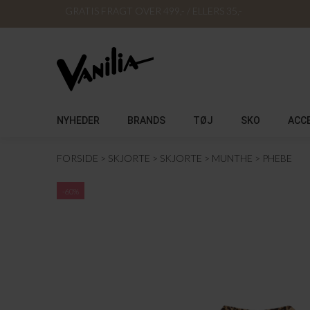
GRATIS FRAGT OVER 499,- / ELLERS 35,-
NYHEDER
BRANDS
TØJ
SKO
ACC
FORSIDE
SKJORTE
SKJORTE
MUNTHE
PHEBE
-60%