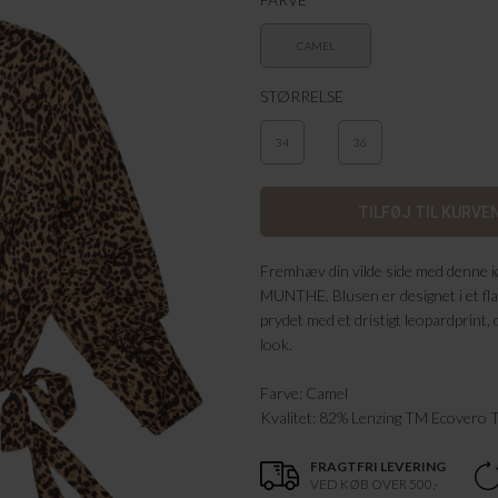
CAMEL
STØRRELSE
34
36
Fremhæv din vilde side med denne iø
MUNTHE. Blusen er designet i et fla
prydet med et dristigt leopardprint,
look.
Farve: Camel
Kvalitet: 82% Lenzing TM Ecovero
FRAGTFRI LEVERING
VED KØB OVER 500,-