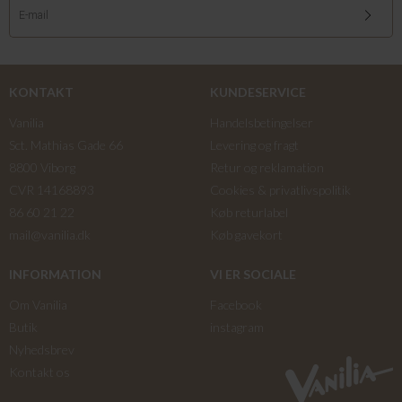
KONTAKT
KUNDESERVICE
Vanilia
Handelsbetingelser
Sct. Mathias Gade 66
Levering og fragt
8800 Viborg
Retur og reklamation
CVR 14168893
Cookies & privatlivspolitik
86 60 21 22
Køb returlabel
mail@vanilia.dk
Køb gavekort
INFORMATION
VI ER SOCIALE
Om Vanilia
Facebook
Butik
instagram
Nyhedsbrev
Kontakt os