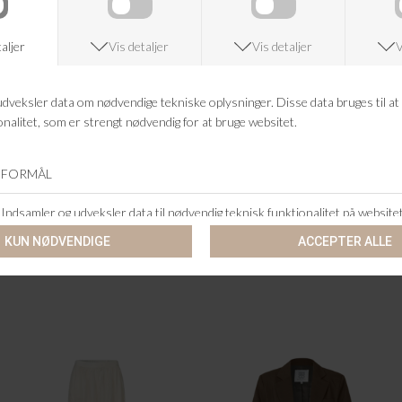
SECOND FEMALE
SECOND FEMALE
SHARO LONG SHORTS
VIRA TOP
DKK 749,95
DKK 599,95