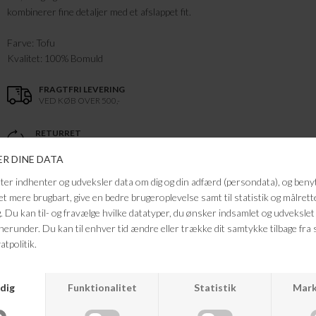
kombinerer fine detaljer med et afslappet fit.
Farve: Tofu
Kvalitet: 100% Bomuld
FRAGTFRI LEVERING
VED KØB OVER 500,-
RETURRET
14 DAGES RETURRET
KUNDESERVICE
+46 86 60 21 22
ANDRE KØBTE OGSÅ