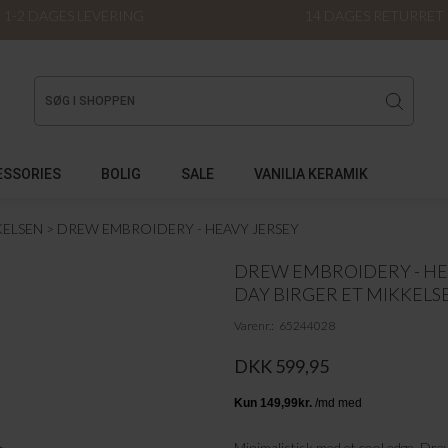
1-2 DAGES LEVERING
14 DAGES RETURRET
ESSORIES
BOLIG
SALE
VANILIA KERAMIK
KELSEN
DREW EMBROIDERY - HEAVY JERSEY
DREW EMBROIDERY - HE
DAY BIRGER ET MIKKELS
Varenr.
65244028
DKK 599,95
Minimalistisk med et cool edge. Drew