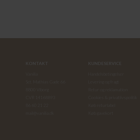
KONTAKT
KUNDESERVICE
Vanilia
Handelsbetingelser
Sct. Mathias Gade 66
Levering og fragt
8800 Viborg
Retur og reklamation
CVR 14168893
Cookies & privatlivspolitik
86 60 21 22
Køb returlabel
mail@vanilia.dk
Køb gavekort