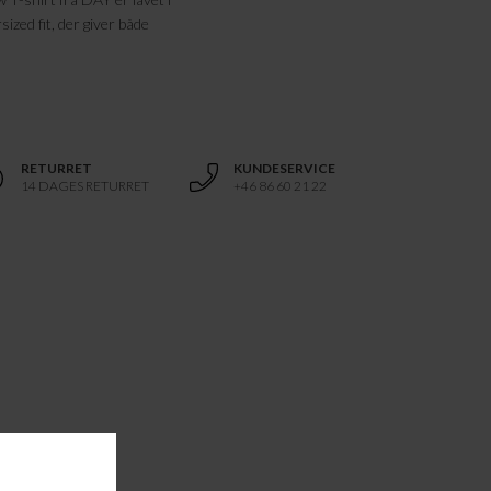
ized fit, der giver både
RETURRET
KUNDESERVICE
14 DAGES RETURRET
+46 86 60 21 22