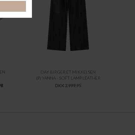
SEN
DAY BIRGER ET MIKKELSEN
(P) YANNA - SOFT LAMP LEATHER
98
DKK 2.999,95