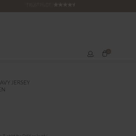
TRUSTPILOT:
0
AVY JERSEY
EN
 T-shirt fra DAY er lavet i