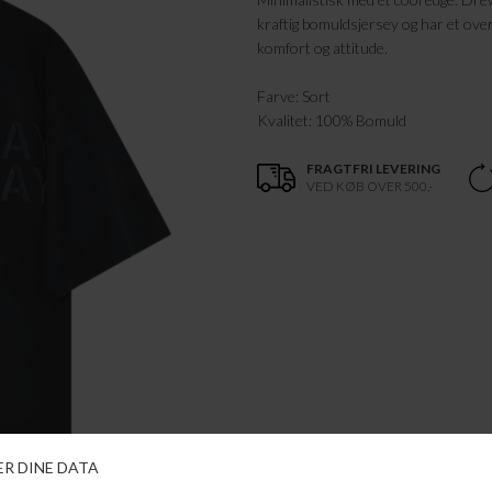
kraftig bomuldsjersey og har et overs
komfort og attitude.
Farve: Sort
Kvalitet: 100% Bomuld
FRAGTFRI LEVERING
VED KØB OVER 500,-