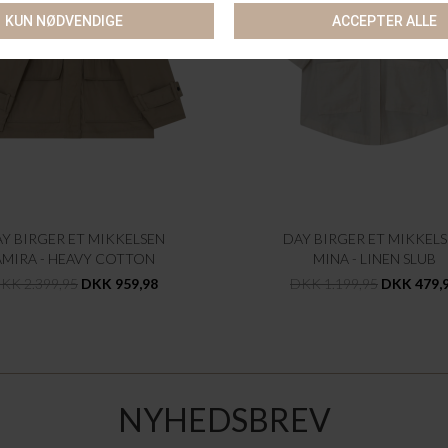
Y BIRGER ET MIKKELSEN
DAY BIRGER ET MIKKEL
AMIRA - HEAVY COTTON
MINA - LINEN SLUB
KK 2.399,95
DKK 959,98
DKK 1.199,95
DKK 479,
NYHEDSBREV