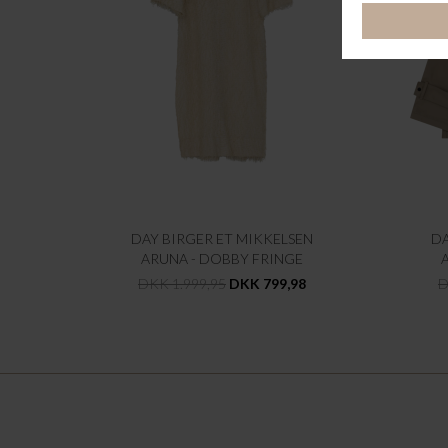
DAY BIRGER ET MIKKELSEN
DA
ARUNA - DOBBY FRINGE
DKK 1.999,95
DKK 799,98
D