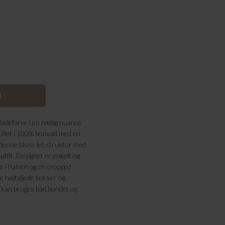
adefarve i en rødlig nuance
tillet i 100% bomuld med en
 denne bluse let struktur med
utfit.
Designet er enkelt og
e i halsen og en cropped
e højtaljede bukser og
 kan bruges båd bundet og