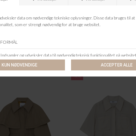
ANDRE KØBTE OGSÅ
-60%