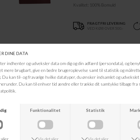
Kvalitet: 100% Bomuld
FRAGTFRI LEVERING
VED KØB OVER 500,-