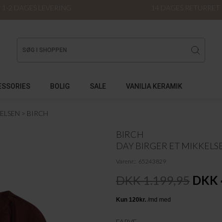
1-2 DAGES LEVERING
14 DAGES RETURRET
ESSORIES
BOLIG
SALE
VANILIA KERAMIK
KELSEN
BIRCH
BIRCH
DAY BIRGER ET MIKKELS
Varenr.
65243829
DKK 1.199,95
DKK 
FARVE