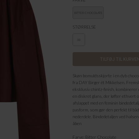
BITTER CHOCOLATE
STØRRELSE
38
Skøn bomuldsskjorte i en dyb chocol
fra DAY Birger ét Mikkelsen. Frems
eksklusiv chintz-finish, kombinerer
en diskret glans, der løfter ethvert o
afslappet med en feminin bindedetalj
pasform, som gør den perfekt til båd
nederdele.
Bindedetaljen ved halsen
åben
Farve: Bitter Chocolate