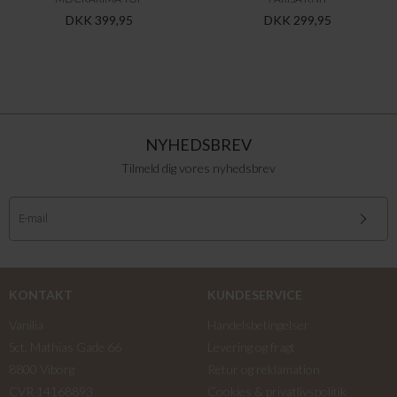
DKK 399,95
DKK 299,95
NYHEDSBREV
Tilmeld dig vores nyhedsbrev
KONTAKT
KUNDESERVICE
Vanilia
Handelsbetingelser
Sct. Mathias Gade 66
Levering og fragt
8800 Viborg
Retur og reklamation
CVR 14168893
Cookies & privatlivspolitik