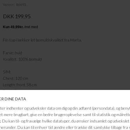
Varenr.
86493
DKK 199,95
Fin top i lækker let bomuldskvalitet fra Marta.
Farve: hvid
Kvalitet: 100% bomuld
S/M:
Chest: 120 cm
Length: front 58 cm
Back 60 cm
FRAGTFRI LEVERING
VED KØB OVER 500,-
RETURRET
14 DAGES RETURRET