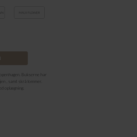
WN
MAUI FLOWER
Copenhagen. Bukserne har
ljen , samt skrå lommer.
ed oplægning.