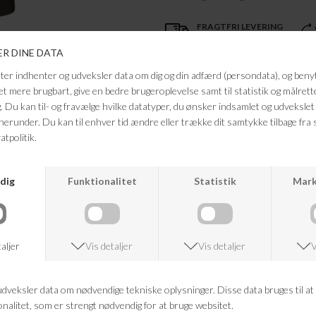
FRAGTFRI LEVERING
VED KØB OVER 500,-
ANDRE KØBTE OGSÅ