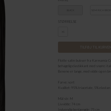
BLACK
SEMI RICH BRO
STØRRELSE
XS
Flotte satin bukser fra Karmamia 
behagelig elastikkant med snøre i ta
Benene er lange, med vidde og en br
Farve: sort
Kvalitet: 95% triacetate, 5% elastan
Mål str. M
Livvidde: 74 cm
Indvendig benlængde: 75 cm