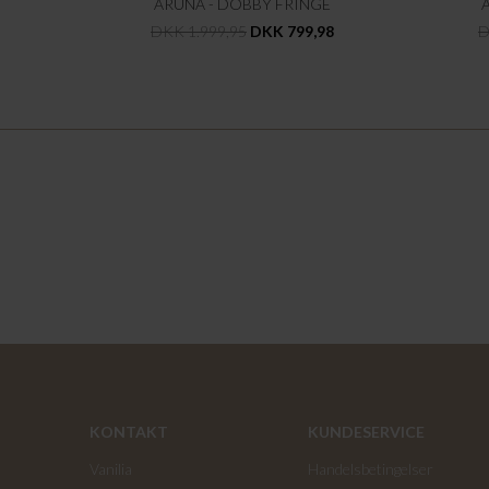
ARUNA - DOBBY FRINGE
DKK 1.999,95
DKK 799,98
D
KONTAKT
KUNDESERVICE
Vanilia
Handelsbetingelser