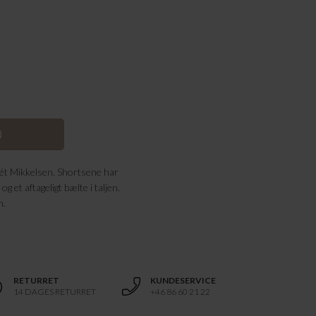
ét Mikkelsen. Shortsene har
 et aftageligt bælte i taljen.
m.
RETURRET
KUNDESERVICE
14 DAGES RETURRET
+46 86 60 21 22