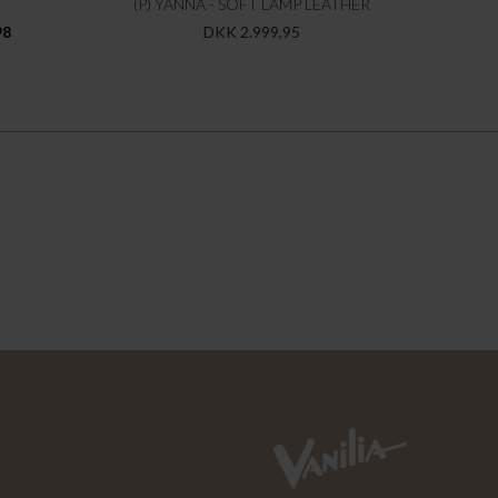
(P) YANNA - SOFT LAMP LEATHER
98
DKK 2.999,95