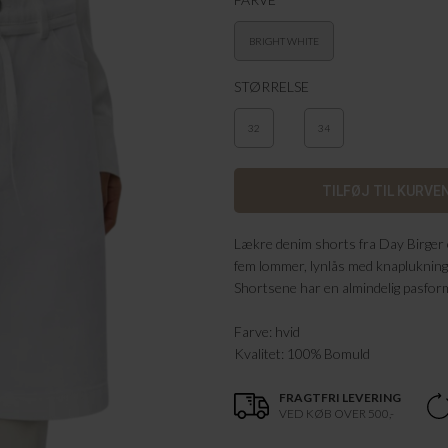
BRIGHT WHITE
STØRRELSE
32
34
Lækre denim shorts fra Day Birger 
fem lommer, lynlås med knaplukning og
Shortsene har en almindelig pasfor
Farve: hvid
Kvalitet: 100% Bomuld
FRAGTFRI LEVERING
VED KØB OVER 500,-