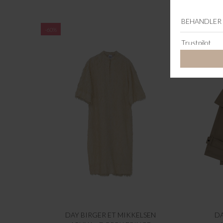
-60%
-60%
DAY BIRGER ET MIKKELSEN
DA