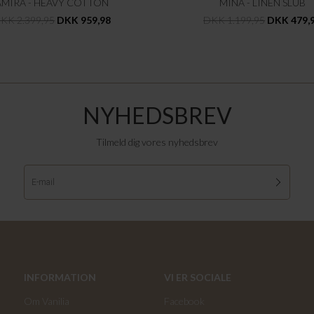
AMIRA - HEAVY COTTON
MINA - LINEN SLUB
KK 2.399,95
DKK 959,98
DKK 1.199,95
DKK 479,
NYHEDSBREV
Tilmeld dig vores nyhedsbrev
INFORMATION
VI ER SOCIALE
Om Vanilia
Facebook