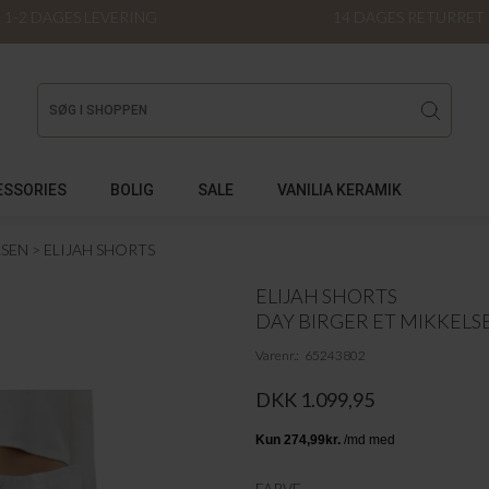
1-2 DAGES LEVERING
14 DAGES RETURRET
ESSORIES
BOLIG
SALE
VANILIA KERAMIK
LSEN
ELIJAH SHORTS
ELIJAH SHORTS
DAY BIRGER ET MIKKELS
Varenr.
65243802
DKK 1.099,95
FARVE