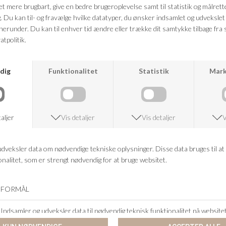
FRAGTFRI LEVERING
VED KØB OVER 500,-
RETURRET
14 DAGES RETURRET
KUNDESERVICE
+46 86 60 21 22
ANDRE KØBTE OGSÅ