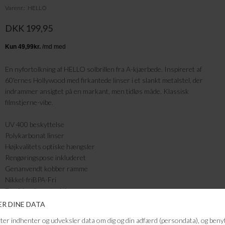
Varenr.
HELLO
DKK 199,95
En nyfortolkning af HELLO solbrillen fra A-kjærbede. Inspireret af
60'ernes Hollywood med firkantede linser i et slankt metalstel, der
indrammer ansigtet på en markant, men tidløs måde. Klassisk
filmstjerne-vibe.
UV 400 beskyttelse
Polykarbonat linser
Højkvalitets optiske hængsler
Rengøringspose inkluderet
Genanvendt kobber ramme
Nikkel-friBPA-Fri
Eco friendly materiale
Mere end 50% genanvendte materialer
Lens – 54mm, bridge – 20mm, temples – 135mm