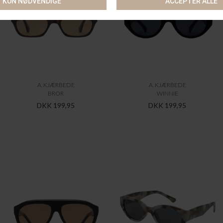
A. KJÆRBEDE
A. KJÆRBEDE
BROR
WINNIE
DKK 199,95
DKK 199,95