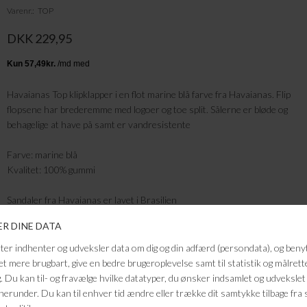
Varenr.
TOP
DKK 229,95
Havaianas Top klipklapper i en flot marine blå farve fra Havaianas. Flip
flopsene har brederemme med logoer og toe split. Sålerne er bløde og
behagelige at have på samt er vandresistente
Farve: marine blå
Kvalitet: 100% gummi
Sandaler fra Havaianas er lavet i Brasilien
FRAGTFRI LEVERING
VED KØB OVER 500,-
RETURRET
14 DAGES RETURRET