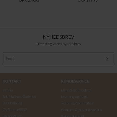
DKK 279,95
DKK 279,95
NYHEDSBREV
Tilmeld dig vores nyhedsbrev
KONTAKT
KUNDESERVICE
Vanilia
Handelsbetingelser
Sct. Mathias Gade 66
Levering og fragt
8800 Viborg
Retur og reklamation
CVR 14168893
Cookies & privatlivspolitik
86 60 21 22
Køb returlabel