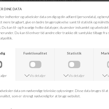
Farve: hvid, rød, orange, sort
Kvalitet: 62% genanvendt polyester,38% polyester
Mål str. M
Brystvidde: 106 cm
Længde: 62 cm
FRAGTFRI LEVERING
VED KØB OVER 500,-
RETURRET
14 DAGES RETURRET
KUNDESERVICE
+46 86 60 21 22