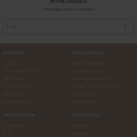
NYHEDSBREV
Tilmeld dig vores nyhedsbrev
KONTAKT
KUNDESERVICE
Vanilia
Handelsbetingelser
Sct. Mathias Gade 66
Levering og fragt
8800 Viborg
Retur og reklamation
CVR 14168893
Cookies & privatlivspolitik
86 60 21 22
Køb returlabel
mail@vanilia.dk
Køb gavekort
INFORMATION
VI ER SOCIALE
Om Vanilia
Facebook
Butik
instagram