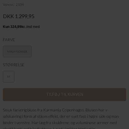
Varenr.
2134
DKK 1.299,95
FARVE
MAUI FLOWER
STØRRELSE
M
Smuk farverig bluse fra Karmamia Copenhagen. Blusen har v-
udskæring i form af slåom effekt, der er syet fast i højre side og man
binder i venstre. Har læg fra skuldrene, og voluminøse ærmer med
elastikkant ved håndleddene. Lavet i lækker blød satin-