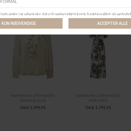
ANDRE KØBTE OGSÅ
KARMAMIA COPENHAGEN
KARMAMIA COPENHAGEN
SOPHIA BLOUSE
FAYE DRESS
DKK 1.399,95
DKK 1.799,95