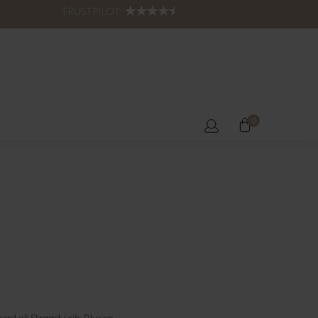
TRUSTPILOT:
0
rd på Strøget i rib. Blusen