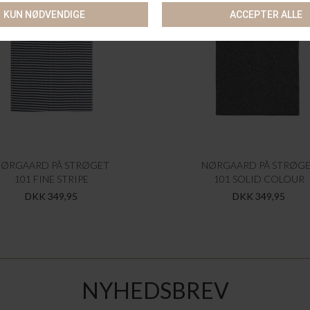
ØRGAARD PÅ STRØGET
NØRGAARD PÅ STRØG
101 FINE STRIPE
101 SOLID COLOUR
DKK 349,95
DKK 349,95
NYHEDSBREV