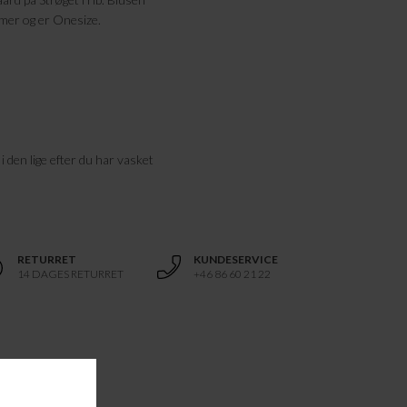
rmer og er Onesize.
i den lige efter du har vasket
RETURRET
KUNDESERVICE
14 DAGES RETURRET
+46 86 60 21 22