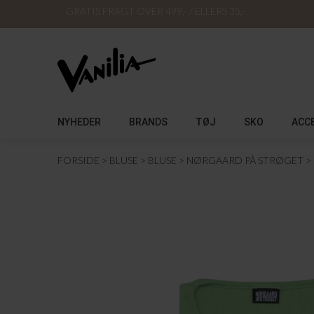
GRATIS FRAGT OVER 499,- / ELLERS 35,-
NYHEDER
BRANDS
TØJ
SKO
ACC
FORSIDE
BLUSE
BLUSE
NØRGAARD PÅ STRØGET