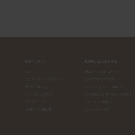
KONTAKT
KUNDESERVICE
Vanilia
Handelsbetingelser
Sct. Mathias Gade 66
Levering og fragt
8800 Viborg
Retur og reklamation
CVR 14168893
Cookies & privatlivspolitik
86 60 21 22
Køb returlabel
mail@vanilia.dk
Køb gavekort