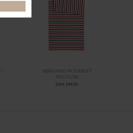
ET
NØRGAARD PÅ STRØGET
TRICOLORE
DKK 349,95