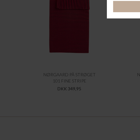
NØRGAARD PÅ STRØGET
N
101 FINE STRIPE
DKK 349,95