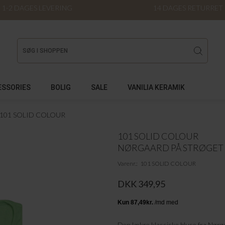
1-2 DAGES LEVERING
14 DAGES RETURRET
ESSORIES
BOLIG
SALE
VANILIA KERAMIK
101 SOLID COLOUR
101 SOLID COLOUR
NØRGAARD PÅ STRØGET
Varenr.
101 SOLID COLOUR
DKK 349,95
Den lækre klassiske bluse fra Nørgaa