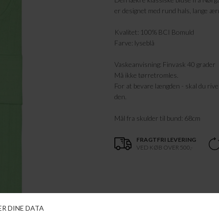
er designet med rund hals, lange æ
Kvalitet: 100% BCI Bomuld
Farve: lyseblå
Vaskeanvisning: Finvask 40 grader
Må ikke tørretromles.
For at bevare længden - skal du rive 
den.
Mål fra skulder til bund: 68cm
FRAGTFRI LEVERING
VED KØB OVER 500,-