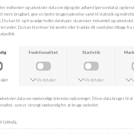
Farve: sort
Kvalitet: 100% Polyester
FRAGTFRI LEVERING
VED KØB OVER 500,-
RETURRET
14 DAGES RETURRET
KUNDESERVICE
+46 86 60 21 22
ANDRE KØBTE OGSÅ