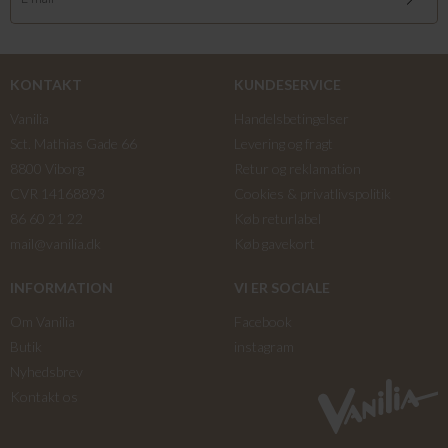
KONTAKT
KUNDESERVICE
Vanilia
Handelsbetingelser
Sct. Mathias Gade 66
Levering og fragt
8800 Viborg
Retur og reklamation
CVR 14168893
Cookies & privatlivspolitik
86 60 21 22
Køb returlabel
mail@vanilia.dk
Køb gavekort
INFORMATION
VI ER SOCIALE
Om Vanilia
Facebook
Butik
instagram
Nyhedsbrev
Kontakt os