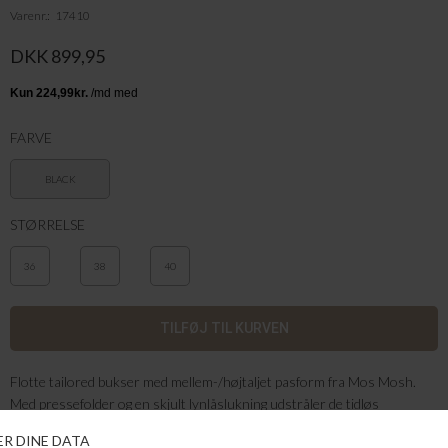
Varenr.
17410
DKK 899,95
FARVE
BLACK
STØRRELSE
36
38
40
Flotte tailored bukser med mellem-/højtaljet pasform fra Mos Mosh.
Med pressefolder og en skjult lynlåslukning udstråler de tidløs
sofistikation. Sæt en feminin bluse i linningen, og fuldend looket med en
matchende blazer for et elegant udtryk.