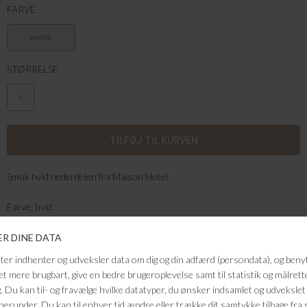
FARVE
WHITE
STØRRELSE
S
Smuk hvid nederdelen fra Maison Hotel.
Farve: hvid
Kvalitet: 100% bomuld
FRAGTFRI LEVERING
VED KØB OVER 500,-
RETURRET
14 DAGES RETURRET