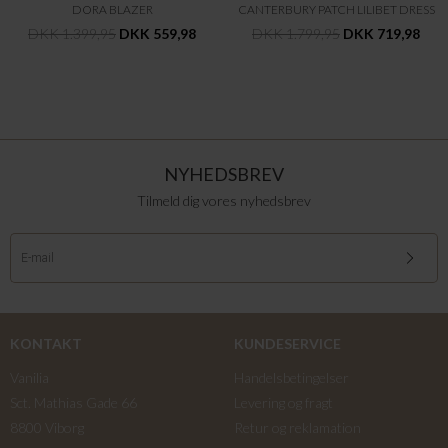
DORA BLAZER
CANTERBURY PATCH LILIBET DRESS
DKK 1.399,95
DKK 559,98
DKK 1.799,95
DKK 719,98
NYHEDSBREV
Tilmeld dig vores nyhedsbrev
KONTAKT
KUNDESERVICE
Vanilia
Handelsbetingelser
Sct. Mathias Gade 66
Levering og fragt
8800 Viborg
Retur og reklamation