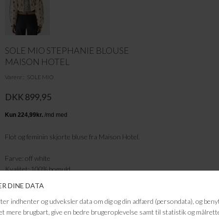
SOLE MIO STEPHANIE BLOUSE
MAISON HOTEL
Varenr.
SOLE MIO
DKK 899,95
Flot og feminin skjorte bluse fra Maison Hotel.
Farve: off white
Kvalitet: 100% bomuld
FRAGTFRI LEVERING