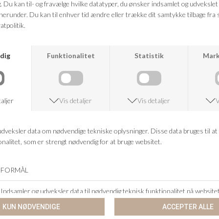
VED KØB OVER 500,-
RETURRET
14 DAGES RETURRET
KUNDESERVICE
+46 86 60 21 22
ANDRE KØBTE OGSÅ
-60%