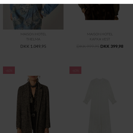
MAISON HOTEL
MAISON HOTEL
THELMA
KAFKA VEST
DKK 1.049,95
DKK 999,95
DKK 399,98
-60%
-60%