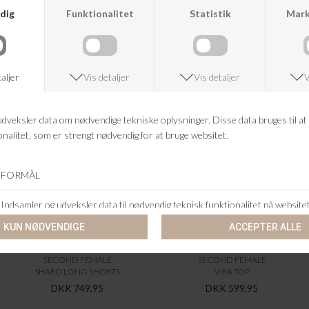
ANDRE KØBTE OGSÅ
SECOND FEMALE
SECOND FEMALE
SHARO LONG SHORTS
VIRA TOP
DKK 749,95
DKK 599,95