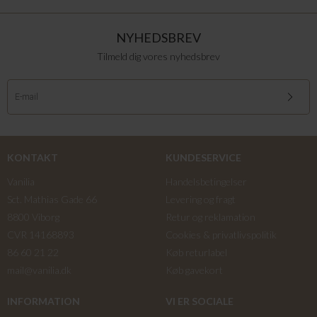
NYHEDSBREV
Tilmeld dig vores nyhedsbrev
KONTAKT
KUNDESERVICE
Vanilia
Handelsbetingelser
Sct. Mathias Gade 66
Levering og fragt
8800 Viborg
Retur og reklamation
CVR 14168893
Cookies & privatlivspolitik
86 60 21 22
Køb returlabel
mail@vanilia.dk
Køb gavekort
INFORMATION
VI ER SOCIALE