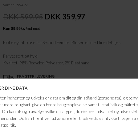
Varenr.
59492
DKK 599,95
DKK 359,97
Flot elegant bluse fra Second Female. Blusen er med fine detaljer.
Farve: sort og hvid
Kvalitet: 98% Recycled Polyester, 2% Elasthane
FRAGTFRI LEVERING
VED KØB OVER 500,-
RETURRET
14 DAGES RETURRET
KUNDESERVICE
+46 86 60 21 22