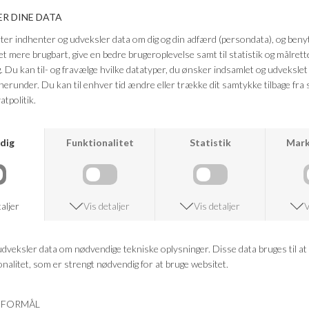
overdel.
Farve: hvid
Kvalitet: 65% TENCEL™ Lyocell 32% økologisk bomuld 3% elasthan
Fuld længde i størrelse S, ca. 59 cm.
FRAGTFRI LEVERING
VED KØB OVER 500,-
RETURRET
14 DAGES RETURRET
KUNDESERVICE
+46 86 60 21 22
ANDRE KØBTE OGSÅ