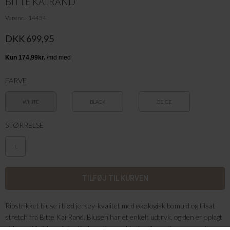
BITTE KAI RAND
Varenr.
14454
DKK 699,95
FARVE
WHITE
BLACK
BEIGE
STØRRELSE
L
Ribstrikket bluse i blød jersey-kvalitet med økologisk bomuld og tilsat
stretch fra Bitte Kai Rand. Blusen har et enkelt udtryk, og den er oplagt
at bruge til et lag-på-lag-look under en skjorte eller en transparent