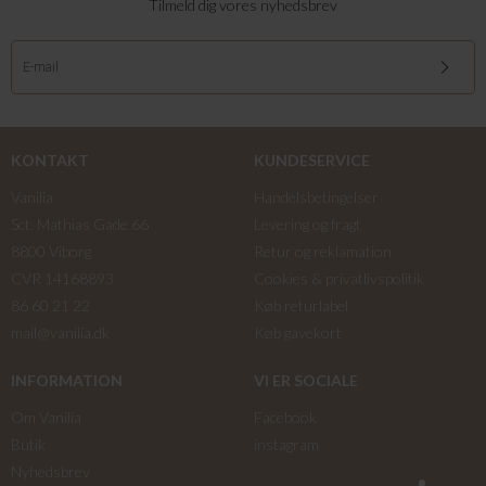
Tilmeld dig vores nyhedsbrev
KONTAKT
KUNDESERVICE
Vanilia
Handelsbetingelser
Sct. Mathias Gade 66
Levering og fragt
8800 Viborg
Retur og reklamation
CVR 14168893
Cookies & privatlivspolitik
86 60 21 22
Køb returlabel
mail@vanilia.dk
Køb gavekort
INFORMATION
VI ER SOCIALE
Om Vanilia
Facebook
Butik
instagram
Nyhedsbrev