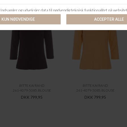
BITTE KAI RAND
BITTE KAI RAND
261-4079-5085, BLOUSE
261-4079-5085, BLOUSE
DKK 799,95
DKK 799,95