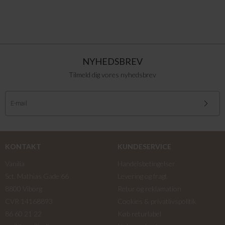
NYHEDSBREV
Tilmeld dig vores nyhedsbrev
KONTAKT
KUNDESERVICE
Vanilia
Handelsbetingelser
Sct. Mathias Gade 66
Levering og fragt
8800 Viborg
Retur og reklamation
CVR 14168893
Cookies & privatlivspolitik
86 60 21 22
Køb returlabel