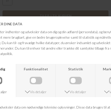
37
Super cool Hyperport H2 sko fra Keen. Skoene er designet som en
letvægtsmodel med ekstra tyk sål, der giver god komfort. De udvendige
såler er med aquagrip-gummi der gør dem mere skridsikre, og de
fortsætter op på siderne og snuden. De lukkes med et elastiske snører,
har hælstropper.Normal i størrelsen
Farve: creme, sand, orange
Kvalitet: polyester, gummi
FRAGTFRI LEVERING
VED KØB OVER 500,-
RETURRET
14 DAGES RETURRET
KUNDESERVICE