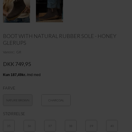
BOOT WITH NATURAL RUBBER SOLE - HONEY
GLERUPS
Varenr.
GR
DKK 749,95
FARVE
NATURE BROWN
CHARCOAL
STØRRELSE
35
36
37
38
39
40