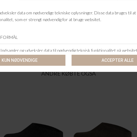
RETURRET
14 DAGES RETURRET
KUNDESERVICE
+46 86 60 21 22
ANDRE KØBTE OGSÅ