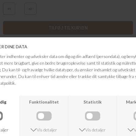
41
42
Hjemmesko støvle lavet af 100% ren, naturlig uld i klassikerfarven
naturbrun, med en sål af naturgummi fra Glerup. Alle støvler er
produceret på Glerups egen fabrik og i den helt særlige glerups uldmix,
som gør at futterne er kradsefri og slidstærke..Vælg støvle modellen
med naturgummisål, hvis du er typen, som kunne finde på, at gå udenfor
med dine glerups og gerne vil holde fødderne varme, da den bløde uld
dækker op til din ankel. Du kan også med fordel bruge dem før og efter
en tur i vandet, en tur i skoven eller tage med på weekendtur i
sommerhuset, overnatning i shelter eller telt.
Farve: naturbrun
Kvalitet: Uld og gummi
FRAGTFRI LEVERING
VED KØB OVER 500,-