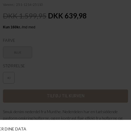
Varenr.
251-1214-25110
DKK 1.599,95
DKK 639,98
FARVE
BLUE
STØRRELSE
40
Smuk denim nederdel fra Munthe. Nederdelen har en tætsiddende
pasform omkring hofterne, og en kontrast flair effekt fra hofterne og
ned. Nederdelen er designet med bæltestropper, lommer og har en
normal pasform.