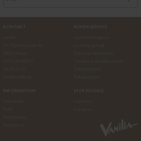
KONTAKT
KUNDESERVICE
Vanilia
Handelsbetingelser
Sct. Mathias Gade 66
Levering og fragt
8800 Viborg
Retur og reklamation
CVR 14168893
Cookies & privatlivspolitik
86 60 21 22
Køb returlabel
mail@vanilia.dk
Køb gavekort
INFORMATION
VI ER SOCIALE
Om Vanilia
Facebook
Butik
instagram
Nyhedsbrev
Kontakt os