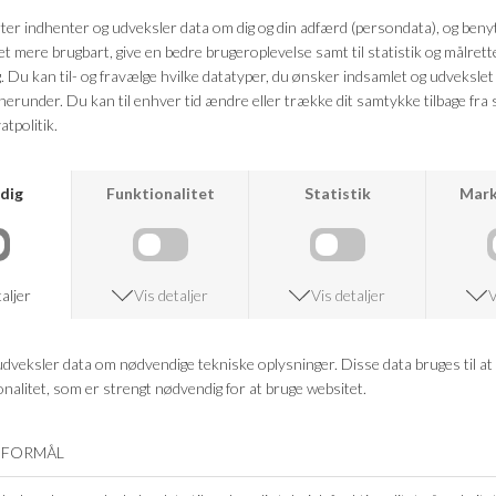
Farve: lyseblå
Kvalitet: 100% Tencel TM
FRAGTFRI LEVERING
VED KØB OVER 500,-
RETURRET
14 DAGES RETURRET
KUNDESERVICE
+46 86 60 21 22
ANDRE KØBTE OGSÅ