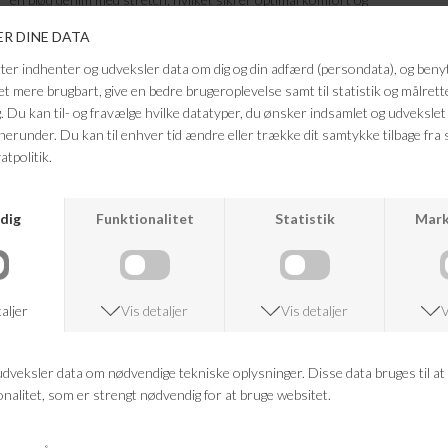
bevægelsesfrihed. Bukserne har let udvidede ben (bootcut), som gør
dem perfekte til at bære sammen med støvler eller sneakers. Disse
jeans er et alsidigt basisitem, der kan styles både op og ned alt efter
anledning.7
Farve: Azure Wave
Kvalitet: 79% Bumold, 15% Lyocell 4% Elastomultiester 2% Elastane
FRAGTFRI LEVERING
VED KØB OVER 500,-
RETURRET
14 DAGES RETURRET
KUNDESERVICE
+46 86 60 21 22