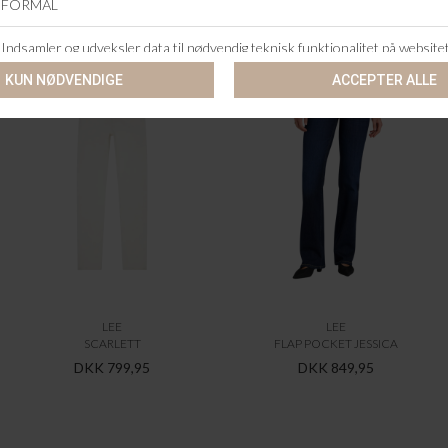
ANDRE KØBTE OGSÅ
LEE
LEE
SCARLETT
FLAP POCKET JESSICA
DKK 799,95
DKK 849,95