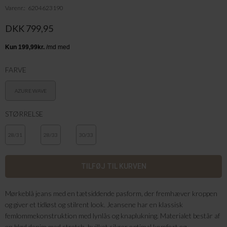
Varenr.
6204623190
DKK 799,95
FARVE
AZURE WAVE
STØRRELSE
28/31
28/33
30/33
Mørkeblå jeans med en tætsiddende pasform, der fremhæver kroppen
og giver et tidløst og stilrent look. Jeansene har en klassisk
femlommekonstruktion med lynlås og knaplukning. Materialet består af
en blød denim med stretch, hvilket sikrer optimal komfort og