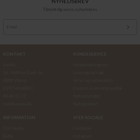
NYHEDSBREV
Tilmeld dig vores nyhedsbrev
KONTAKT
KUNDESERVICE
Vanilia
Handelsbetingelser
Sct. Mathias Gade 66
Levering og fragt
8800 Viborg
Retur og reklamation
CVR 14168893
Cookies & privatlivspolitik
86 60 21 22
Køb returlabel
mail@vanilia.dk
Køb gavekort
INFORMATION
VI ER SOCIALE
Om Vanilia
Facebook
Butik
instagram