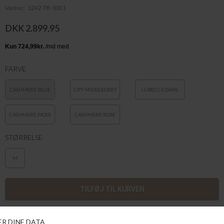
Varenr.
1242-TR-1001
DKK 2.899,95
FARVE
CASHMERE BLUE
CITY MIDDLEGREY
LUBECCA DARK
MELANGE
GREY MELANGE
CASHMERE MOSS
CASHMERE ROSE
STØRRELSE
M
Klassisk, lækkert og stilrent tørklæde fra Lala Berlin. Tørklædet er i den