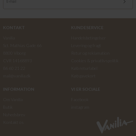
KONTAKT
KUNDESERVICE
Vanilia
Handelsbetingelser
Sct. Mathias Gade 66
Levering og fragt
8800 Viborg
Retur og reklamation
CVR 14168893
Cookies & privatlivspolitik
86 60 21 22
Køb returlabel
mail@vanilia.dk
Køb gavekort
INFORMATION
VI ER SOCIALE
Om Vanilia
Facebook
Butik
instagram
Nyhedsbrev
Kontakt os