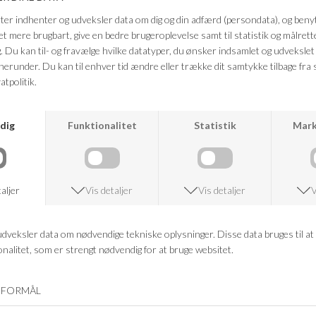
fineste kvalitet og med det genkendelige logo og mønster.
Farve: cashmere blue
Kvalitet: 100% Cashmere
FRAGTFRI LEVERING
VED KØB OVER 500,-
RETURRET
14 DAGES RETURRET
KUNDESERVICE
+46 86 60 21 22
ANDRE KØBTE OGSÅ