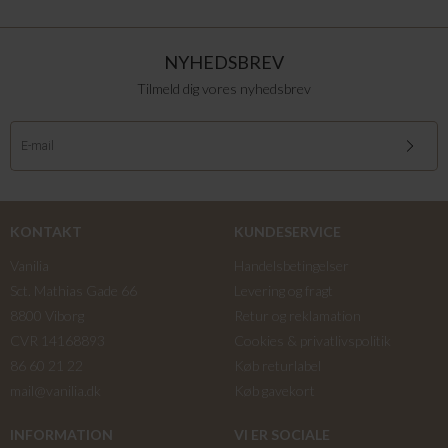
NYHEDSBREV
Tilmeld dig vores nyhedsbrev
KONTAKT
KUNDESERVICE
Vanilia
Handelsbetingelser
Sct. Mathias Gade 66
Levering og fragt
8800 Viborg
Retur og reklamation
CVR 14168893
Cookies & privatlivspolitik
86 60 21 22
Køb returlabel
mail@vanilia.dk
Køb gavekort
INFORMATION
VI ER SOCIALE