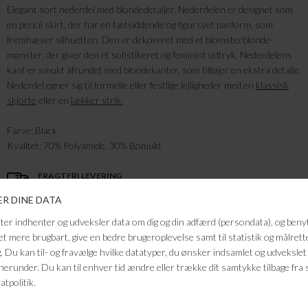
Elegant sort nederdel med blondedetaljer. Nederdelen er designet som
en pencil skirt, der har en tætsiddende og figursyet pasform, som
fremhæver silhuetten. Den er dekoreret med et blomsterblonde-
mønster, der giver den et sofistikeret og feminint udtryk. Nederdelens
kant er smukt afrundet med blondekanter, som tilføjer en ekstra detalje.
Nederdel egner sig til formelle eller festlige lejligheder med en
klassisk
skjorte
eller en
lækker strik.
Farve: Black
Kvalitet: 70% Polyamide, 30% Bomuld
FRAGTFRI LEVERING
VED KØB OVER 500,-
RETURRET
14 DAGES RETURRET
KUNDESERVICE
+46 86 60 21 22