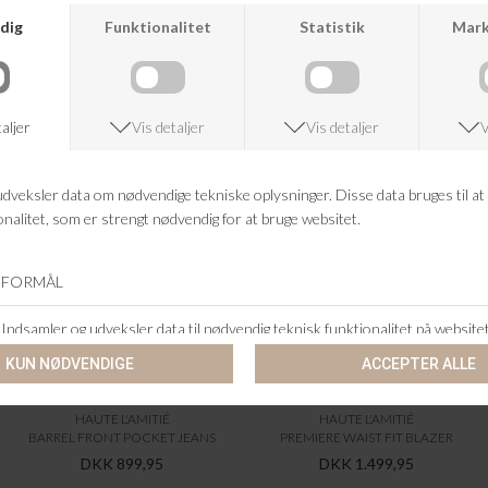
ANDRE KØBTE OGSÅ
HAUTE L'AMITIÉ
HAUTE L'AMITIÉ
BARREL FRONT POCKET JEANS
PREMIERE WAIST FIT BLAZER
DKK 899,95
DKK 1.499,95