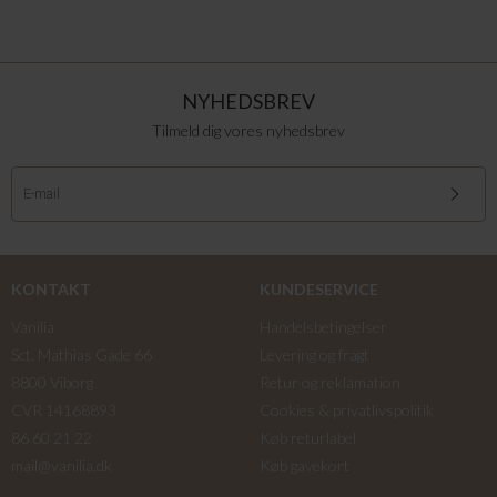
NYHEDSBREV
Tilmeld dig vores nyhedsbrev
KONTAKT
KUNDESERVICE
Vanilia
Handelsbetingelser
Sct. Mathias Gade 66
Levering og fragt
8800 Viborg
Retur og reklamation
CVR 14168893
Cookies & privatlivspolitik
86 60 21 22
Køb returlabel
mail@vanilia.dk
Køb gavekort