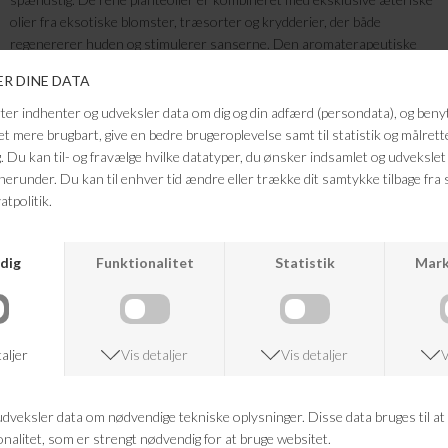
olier fra eksotiske blomster, træsorter og krydderier, der både
regenererer huden og stimulerer sanserne. Den aromaterapeutiske
duft i olien består af en harmonisk blanding af sandeltræ, patchouli,
rose, ylang ylang, vetiver og jasmin. Hver 200 ml HOPE body oil
indeholder blandt andet ekstrakt fra omkring 300 roser, som tilfører
huden en forskønnende og revitaliserende effekt.
- Let absorberende kropsolie
- Kærlig, opløftende aromaterapi
- I hver eneste HOPE bodyoil anvendes der ca. 300 dyrebare roser
- Baseret på planteolie
FRAGTFRI LEVERING
VED KØB OVER 500,-
RETURRET
14 DAGES RETURRET
KUNDESERVICE
+46 86 60 21 22