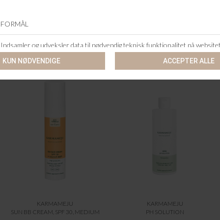
ANDRE KØBTE OGSÅ
KARMAMEJU
KARMAMEJU
SUN BB CREAM, SPF 30, MEDIUM
PH SOLUTION