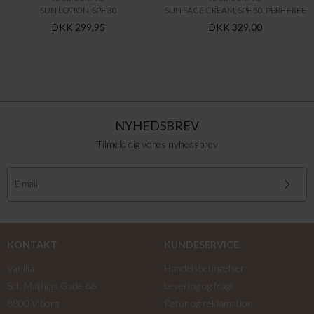
SUN LOTION, SPF 30
SUN FACE CREAM, SPF 50, PERF FREE
DKK 299,95
DKK 329,00
NYHEDSBREV
Tilmeld dig vores nyhedsbrev
KONTAKT
KUNDESERVICE
Vanilia
Handelsbetingelser
Sct. Mathias Gade 66
Levering og fragt
8800 Viborg
Retur og reklamation