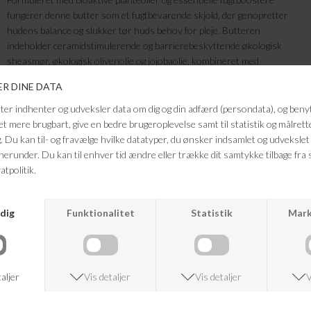
fungerer denne butter som et fugtbevarende skjold, der genopretter
hudens balance og slukker tør huds behov for pleje. Butteren
indeholder ceramidstimulerende og barrierebeskyttende økologisk
sheasmør, økologisk olivenolie og jojobaolie, kombineret med
fugtgivende hyaluronsyre, smidiggørende E-vitamin og koldpresset,
økologisk aloe vera-gel for dyb pleje og langvarig hydrering. Denne body
butter er parfumefri, men har en naturligt botanisk duft fra den varme,
nøddeagtige sheasmør og den friske aloe vera, der skaber en behagelig
og diskret aroma. Velegnet til sensitiv hud og dermatologisk testet for at
sikre skånsom pleje.
- Nærende, blødgørende og fugtbevarende
- Højt indhold økologiske ingredienser
- Med fugtgivende hyaluronsyre
- Parfumefri og dermatologisk testet
FRAGTFRI LEVERING
VED KØB OVER 500,-
RETURRET