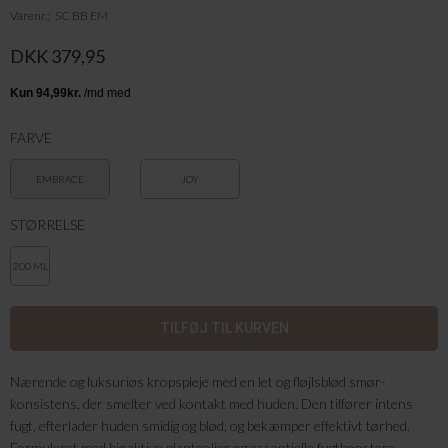
Varenr.
SC BB EM
DKK 379,95
FARVE
EMBRACE
JOY
STØRRELSE
200 ML
Nærende og luksuriøs kropspleje med en let og fløjlsblød smør-
konsistens, der smelter ved kontakt med huden. Den tilfører intens
fugt, efterlader huden smidig og blød, og bekæmper effektivt tørhed.
Formuleret med bioaktive planteolier og essentielle fugtboostere