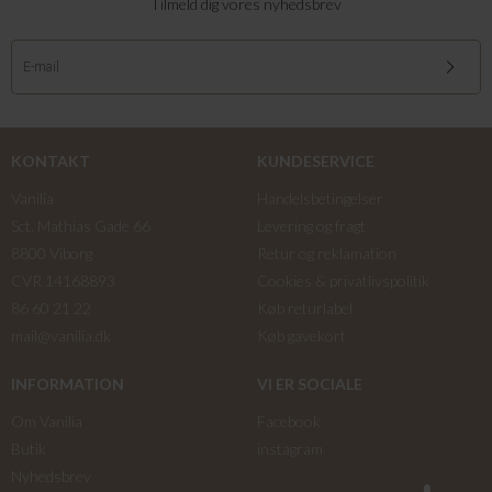
Tilmeld dig vores nyhedsbrev
KONTAKT
KUNDESERVICE
Vanilia
Handelsbetingelser
Sct. Mathias Gade 66
Levering og fragt
8800 Viborg
Retur og reklamation
CVR 14168893
Cookies & privatlivspolitik
86 60 21 22
Køb returlabel
mail@vanilia.dk
Køb gavekort
INFORMATION
VI ER SOCIALE
Om Vanilia
Facebook
Butik
instagram
Nyhedsbrev