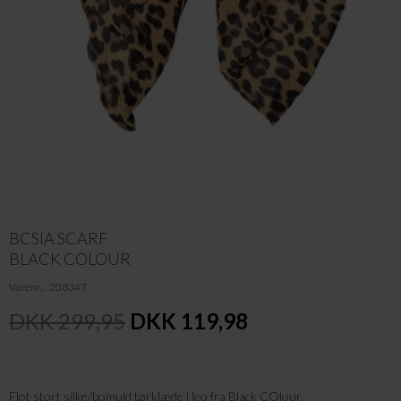
BCSIA SCARF
BLACK COLOUR
Varenr.
208347
DKK 299,95
DKK 119,98
Flot stort silke/bomuld tørklæde i leo fra Black COlour.