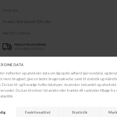
Farve: leo
Kvalitet: 80% bomuld 20% silke
Mål 135 x 150 cm.
FRAGTFRI LEVERING
VED KØB OVER 500,-
RETURRET
14 DAGES RETURRET
KUNDESERVICE
+46 86 60 21 22
ANDRE KØBTE OGSÅ