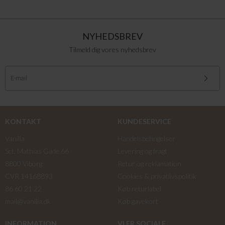
NYHEDSBREV
Tilmeld dig vores nyhedsbrev
KONTAKT
KUNDESERVICE
Vanilia
Handelsbetingelser
Sct. Mathias Gade 66
Levering og fragt
8800 Viborg
Retur og reklamation
CVR 14168893
Cookies & privatlivspolitik
86 60 21 22
Køb returlabel
mail@vanilia.dk
Køb gavekort
INFORMATION
VI ER SOCIALE