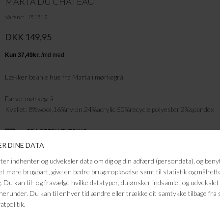
MARTA DU CHATEAU
Varenr.
151512
DKK 149,95
Lækker beanie hue fra Marta i mørkegrå
Farve: mørkegrå
Kvaliet: 8%wool,16%nylon,24%acrylic,50%recycle polyester,2%spandex
FRAGTFRI LEVERING
VED KØB OVER 500,-
RETURRET
14 DAGES RETURRET
KUNDESERVICE
+46 86 60 21 22