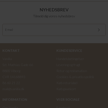
NYHEDSBREV
Tilmeld dig vores nyhedsbrev
KONTAKT
KUNDESERVICE
Vanilia
Handelsbetingelser
Sct. Mathias Gade 66
Levering og fragt
8800 Viborg
Retur og reklamation
CVR 14168893
Cookies & privatlivspolitik
86 60 21 22
Køb returlabel
mail@vanilia.dk
Køb gavekort
INFORMATION
VI ER SOCIALE
Om Vanilia
Facebook