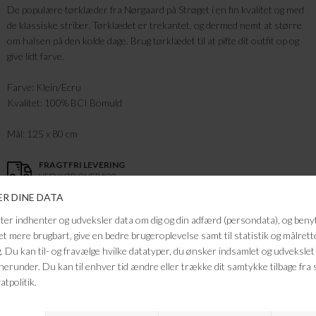
De populære tørklæder fra Nørgaard på Strøget i en fin kvalitet og med
de klassiske striber. Tørklædet er trekantet, og dermed nemt at større
om halsen på den kolde dage. Brug tørklædet til at pifte dit outfit op og
give lidt farve.
Farve: Klein/Ecru
Kvalitet: 100% BCI Bomuld
Mål: 125 x 80 cm
FRAGTFRI LEVERING
VED KØB OVER 500,-
RETURRET
14 DAGES RETURRET
KUNDESERVICE
+46 86 60 21 22