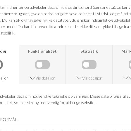
Farve: Sort
Kvalitet: 97% Bomuld, 3% Elastan
FRAGTFRI LEVERING
VED KØB OVER 500,-
RETURRET
14 DAGES RETURRET
KUNDESERVICE
+46 86 60 21 22
ANDRE KØBTE OGSÅ