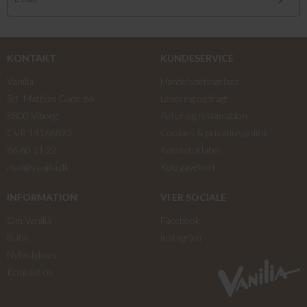
KONTAKT
KUNDESERVICE
Vanilia
Handelsbetingelser
Sct. Mathias Gade 66
Levering og fragt
8800 Viborg
Retur og reklamation
CVR 14168893
Cookies & privatlivspolitik
86 60 21 22
Køb returlabel
mail@vanilia.dk
Køb gavekort
INFORMATION
VI ER SOCIALE
Om Vanilia
Facebook
Butik
instagram
Nyhedsbrev
Kontakt os