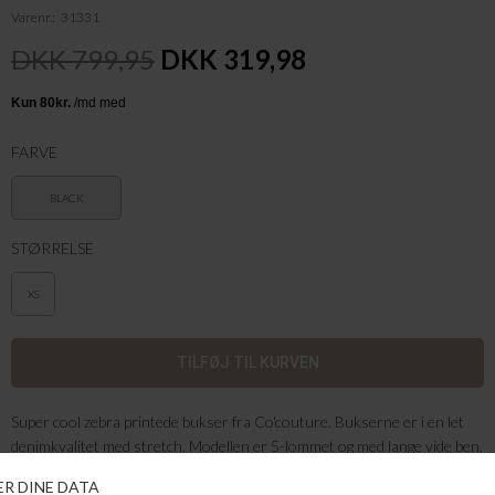
Varenr.
31331
DKK 799,95
DKK 319,98
FARVE
BLACK
STØRRELSE
XS
Super cool zebra printede bukser fra Co'couture. Bukserne er i en let
denimkvalitet med stretch. Modellen er 5-lommet og med lange vide ben.
Har linning med stropper til et bælte og lukkes med lynlås og knap. Store
i størrelsen. Zebra printet varierer fra buks til buks.