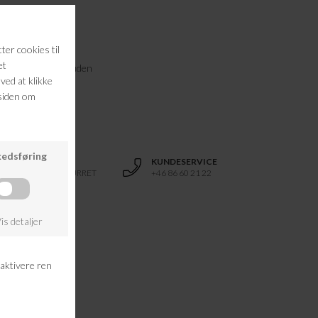
akken er vegansk, uden
RETURRET
KUNDESERVICE
14 DAGES RETURRET
+46 86 60 21 22