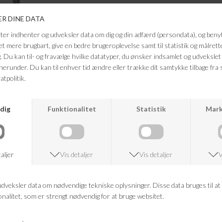
Smuk neglelak fra Nailberry. Neglel
alkohol og animalske ingredienser.
Farve: 50 Shades
Størrelse: 15 ML
FRAGTFRI LEVERING
VED KØB OVER 500,-
ANDRE KØBTE OGSÅ