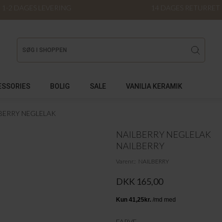
1-2 DAGES LEVERING
14 DAGES RETURRET
ESSORIES
BOLIG
SALE
VANILIA KERAMIK
BERRY NEGLELAK
NAILBERRY NEGLELAK
NAILBERRY
Varenr.
NAILBERRY
DKK 165,00
FARVE