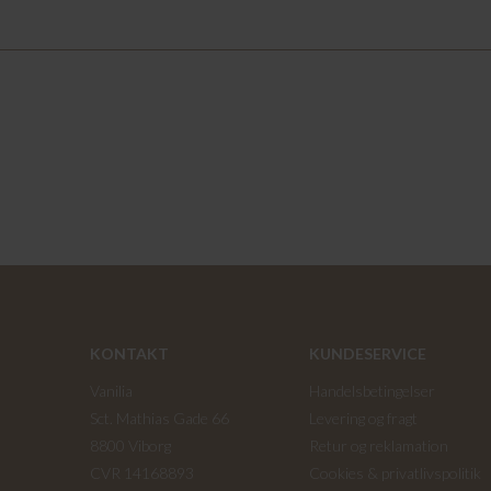
KONTAKT
KUNDESERVICE
Vanilia
Handelsbetingelser
Sct. Mathias Gade 66
Levering og fragt
8800 Viborg
Retur og reklamation
CVR 14168893
Cookies & privatlivspolitik