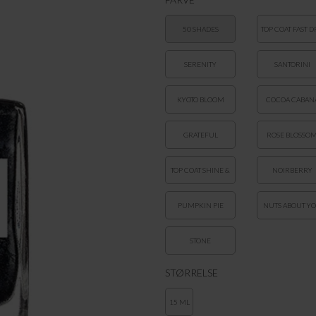
50 SHADES
TOP COAT FAST D
SERENITY
SANTORINI
KYOTO BLOOM
COCOA CABAN
GRATEFUL
ROSE BLOSSO
TOP COAT SHINE &
NOIRBERRY
BREATHE
PUMPKIN PIE
NUTS ABOUT Y
STONE
STØRRELSE
15 ML