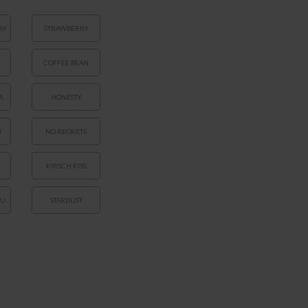
RY
STRAWBERRY
COFFEE BEAN
A
HONESTY
M
NO REGRETS
KIRSCH KISS
OU
STARDUST